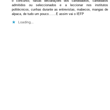
o concurso, falsas declarações dos candidadtos, candidatos
admitidos ou seleccionados e a leccionar nos institutos
politécnicos, cunhas durante as entrevistas, mabecos, mangas de
alpaca, de tudo um pouco…….E assim vai o IEFP
Loading...