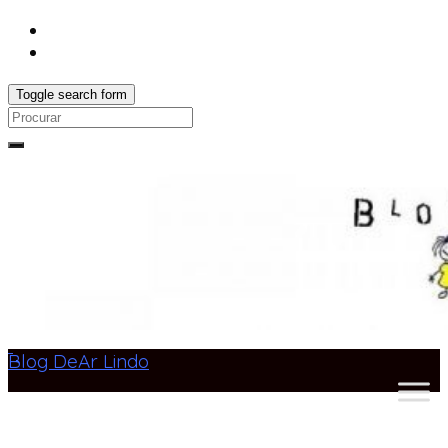
Toggle search form
Search
for:
Blog DeAr Lindo