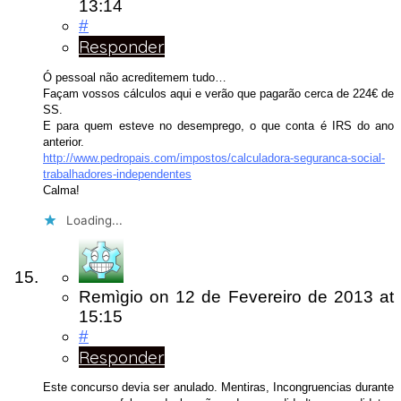
13:14
#
Responder
Ó pessoal não acreditemem tudo…
Façam vossos cálculos aqui e verão que pagarão cerca de 224€ de
SS.
E para quem esteve no desemprego, o que conta é IRS do ano
anterior.
http://www.pedropais.com/impostos/calculadora-seguranca-social-
trabalhadores-independentes
Calma!
Loading...
Remìgio
on
12 de Fevereiro de 2013
at
15:15
#
Responder
Este concurso devia ser anulado. Mentiras, Incongruencias durante