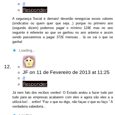
#
Responder
A segurança Social é demais! deverião renegociar esses valores
(sindicatos ou quem quer que seja…) porque no primeiro ano
(segundo dizem) podemos pagar o mínimo 124€ mas no ano
seguinte é referente ao que se ganhou no ano anterior e assim
sendo passaremos a pagar 372€ mensais… lá se vai o que se
ganha!
Loading...
JF
on
11 de Fevereiro de 2013
at 11:25
#
Responder
Já nem falo dos recibos verdes! O Estado andou a fazer tudo por
tudo para as empresas acabarem com eles e agora são eles a a
utilizá-los!… enfim! “Faz o que eu digo, não faças o que eu faço ” A
verdadeira sabedoria…