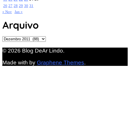
26
27
28
29
30
31
« Nov
Jan »
Arquivo
Arquivo
© 2026 Blog DeAr Lindo.
Made with
by
Graphene Themes
.