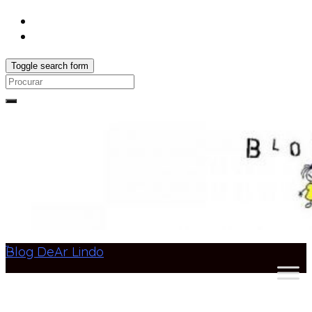
Toggle search form
Search
for:
Blog DeAr Lindo