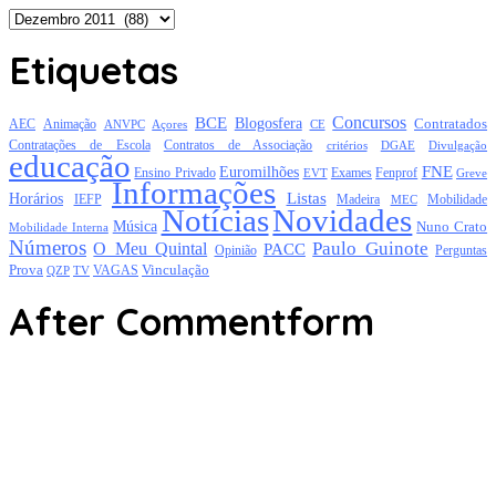
Arquivo
Etiquetas
Concursos
BCE
Blogosfera
Contratados
AEC
Animação
Açores
CE
ANVPC
Contratações de Escola
Contratos de Associação
critérios
DGAE
Divulgação
educação
FNE
Euromilhões
Exames
Ensino Privado
EVT
Fenprof
Greve
Informações
Listas
Horários
Mobilidade
IEFP
Madeira
MEC
Notícias
Novidades
Música
Nuno Crato
Mobilidade Interna
Números
Paulo Guinote
O Meu Quintal
PACC
Opinião
Perguntas
Prova
Vinculação
TV
VAGAS
QZP
After Commentform