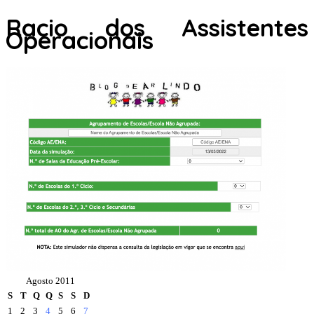
Racio dos Assistentes
Operacionais
Agosto 2011
S
T
Q
Q
S
S
D
1
2
3
4
5
6
7