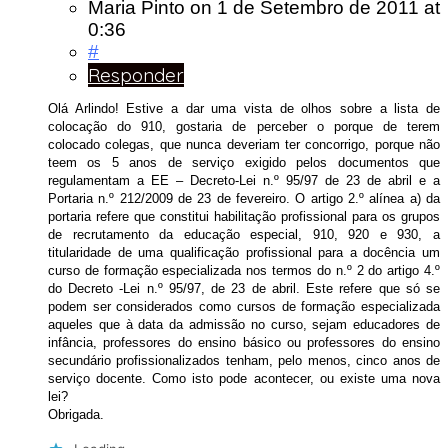
Maria Pinto
on
1 de Setembro de 2011
at
0:36
#
Responder
Olá Arlindo! Estive a dar uma vista de olhos sobre a lista de
colocação do 910, gostaria de perceber o porque de terem
colocado colegas, que nunca deveriam ter concorrigo, porque não
teem os 5 anos de serviço exigido pelos documentos que
regulamentam a EE – Decreto-Lei n.º 95/97 de 23 de abril e a
Portaria n.º 212/2009 de 23 de fevereiro. O artigo 2.º alínea a) da
portaria refere que constitui habilitação profissional para os grupos
de recrutamento da educação especial, 910, 920 e 930, a
titularidade de uma qualificação profissional para a docência um
curso de formação especializada nos termos do n.º 2 do artigo 4.º
do Decreto -Lei n.º 95/97, de 23 de abril. Este refere que só se
podem ser considerados como cursos de formação especializada
aqueles que à data da admissão no curso, sejam educadores de
infância, professores do ensino básico ou professores do ensino
secundário profissionalizados tenham, pelo menos, cinco anos de
serviço docente. Como isto pode acontecer, ou existe uma nova
lei?
Obrigada.