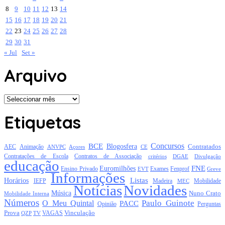
8
9
10
11
12
13
14
15
16
17
18
19
20
21
22
23
24
25
26
27
28
29
30
31
« Jul
Set »
Arquivo
Arquivo
Etiquetas
Concursos
BCE
Blogosfera
Contratados
AEC
Animação
Açores
CE
ANVPC
Contratações de Escola
Contratos de Associação
critérios
DGAE
Divulgação
educação
FNE
Euromilhões
Exames
Ensino Privado
EVT
Fenprof
Greve
Informações
Listas
Horários
Mobilidade
IEFP
Madeira
MEC
Notícias
Novidades
Música
Nuno Crato
Mobilidade Interna
Números
Paulo Guinote
O Meu Quintal
PACC
Opinião
Perguntas
Prova
Vinculação
TV
VAGAS
QZP