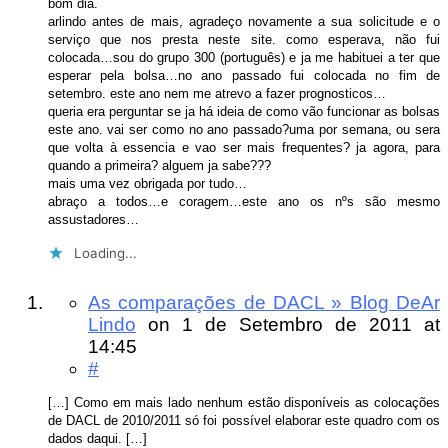
bom dia.
arlindo antes de mais, agradeço novamente a sua solicitude e o
serviço que nos presta neste site. como esperava, não fui
colocada…sou do grupo 300 (português) e ja me habituei a ter que
esperar pela bolsa…no ano passado fui colocada no fim de
setembro. este ano nem me atrevo a fazer prognosticos…
queria era perguntar se ja há ideia de como vão funcionar as bolsas
este ano. vai ser como no ano passado?uma por semana, ou sera
que volta à essencia e vao ser mais frequentes? ja agora, para
quando a primeira? alguem ja sabe???
mais uma vez obrigada por tudo…
abraço a todos…e coragem…este ano os nºs são mesmo
assustadores…
Loading...
As comparações de DACL » Blog DeAr
Lindo
on
1 de Setembro de 2011
at
14:45
#
[…] Como em mais lado nenhum estão disponíveis as colocações
de DACL de 2010/2011 só foi possível elaborar este quadro com os
dados daqui. […]