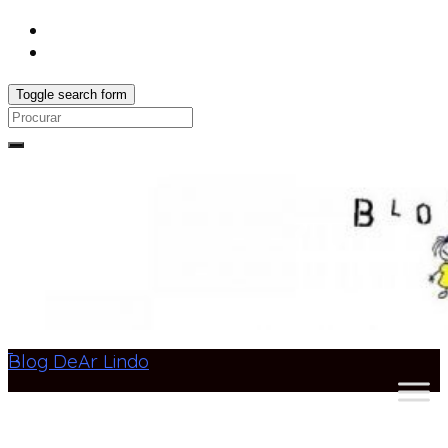
Toggle search form
Search
for:
Blog DeAr Lindo