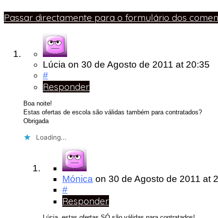
Passar directamente para o formulário dos coment
Lúcia
on
30 de Agosto de 2011
at 20:35
#
Responder
Boa noite!
Estas ofertas de escola são válidas também para contratados?
Obrigada
Loading...
Mónica
on
30 de Agosto de 2011
at 
#
Responder
Lúcia, estas ofertas SÓ são válidas para contratados!