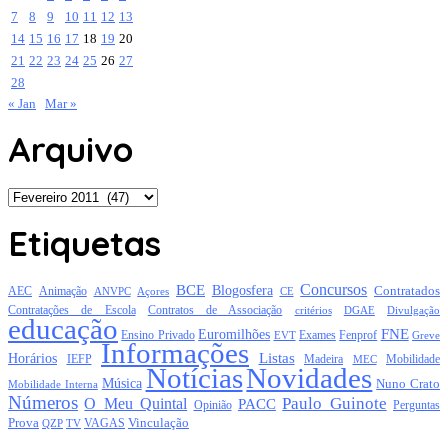
7
8
9
10
11
12
13
14
15
16
17
18
19
20
21
22
23
24
25
26
27
28
« Jan
Mar »
Arquivo
Arquivo
Etiquetas
Concursos
BCE
Blogosfera
Contratados
AEC
Animação
Açores
CE
ANVPC
Contratações de Escola
Contratos de Associação
critérios
DGAE
Divulgação
educação
FNE
Euromilhões
Exames
Ensino Privado
EVT
Fenprof
Greve
Informações
Listas
Horários
Mobilidade
IEFP
Madeira
MEC
Notícias
Novidades
Música
Nuno Crato
Mobilidade Interna
Números
Paulo Guinote
O Meu Quintal
PACC
Opinião
Perguntas
Prova
Vinculação
TV
VAGAS
QZP