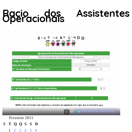
Racio dos Assistentes
Operacionais
×
AD
POWERED BY WEFORADS
Fevereiro 2011
S
T
Q
Q
S
S
D
1
2
3
4
5
6