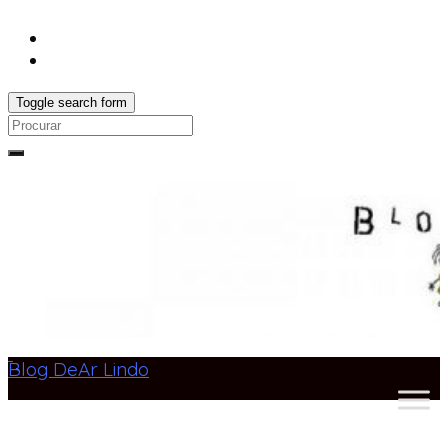
Toggle search form
Search
for:
Blog DeAr Lindo