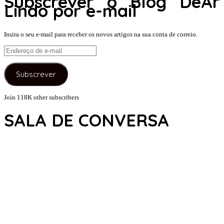
Subscrever o Blog DeAr
Lindo por e-mail
Insira o seu e-mail para receber os novos artigos na sua conta de correio.
Endereço
de
e-
Subscrever
mail
Join 118K other subscribers
SALA DE CONVERSA