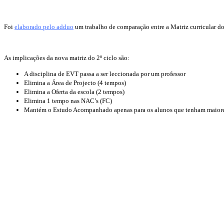
Foi
elaborado pelo adduo
um trabalho de comparação entre a Matriz curricular do
As implicações da nova matriz do 2º ciclo são:
A disciplina de EVT passa a ser leccionada por um professor
Elimina a Área de Projecto (4 tempos)
Elimina a Oferta da escola (2 tempos)
Elimina 1 tempo nas NAC’s (FC)
Mantém o Estudo Acompanhado apenas para os alunos que tenham maiores 