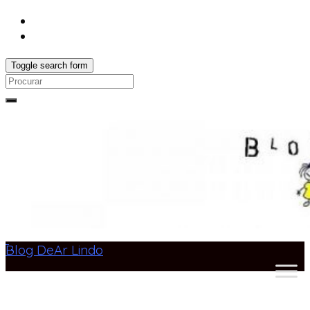
Toggle search form
Search
for:
Blog DeAr Lindo