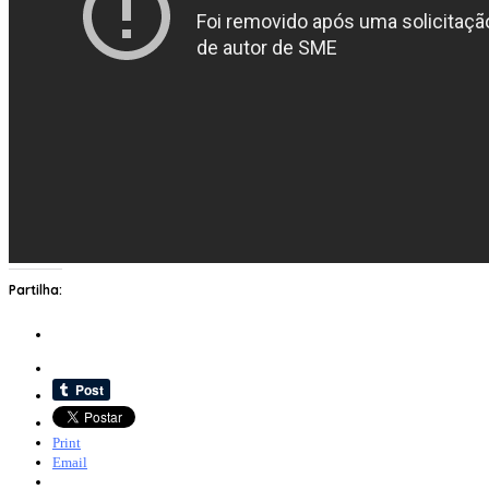
Partilha:
Print
Email