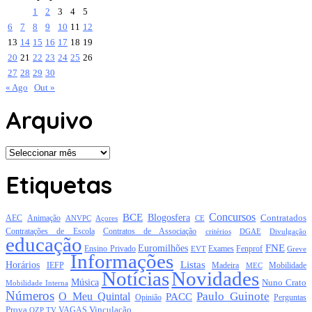
1
2
3
4
5
6
7
8
9
10
11
12
13
14
15
16
17
18
19
20
21
22
23
24
25
26
27
28
29
30
« Ago
Out »
Arquivo
Arquivo
Etiquetas
Concursos
BCE
Blogosfera
Contratados
AEC
Animação
Açores
CE
ANVPC
Contratações de Escola
Contratos de Associação
critérios
DGAE
Divulgação
educação
FNE
Euromilhões
Exames
Ensino Privado
EVT
Fenprof
Greve
Informações
Listas
Horários
Mobilidade
IEFP
Madeira
MEC
Notícias
Novidades
Música
Nuno Crato
Mobilidade Interna
Números
Paulo Guinote
O Meu Quintal
PACC
Opinião
Perguntas
Prova
Vinculação
TV
VAGAS
QZP