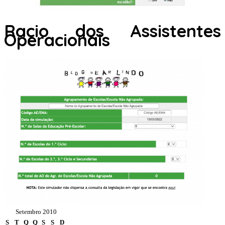
Racio dos Assistentes
Operacionais
Setembro 2010
S
T
Q
Q
S
S
D