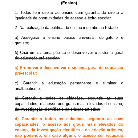
(Ensino)
1. Todos têm direito ao ensino com garantia do direito à
igualdade de oportunidades de acesso e êxito escolar.
2. Na realização da política de ensino incumbe ao Estado:
a
) Assegurar o ensino básico universal, obrigatório e
gratuito;
b
) Criar um sistema público e desenvolver o sistema geral
de educação pré-escolar;
b)
Promover e desenvolver o sistema geral de educação
pré-escolar;
c
) Garantir a educação permanente e eliminar o
analfabetismo;
d
) Garantir a todos os cidadãos, segundo as suas
capacidades, o acesso aos graus mais elevados do ensino,
da investigação científica e da criação artística;
d) Garantir a todos os cidadãos, segundo as suas
capacidades, o acesso aos graus mais elevados do
ensino, da investigação científica e da criação artística,
não podendo, em caso algum, o acesso ser recusado