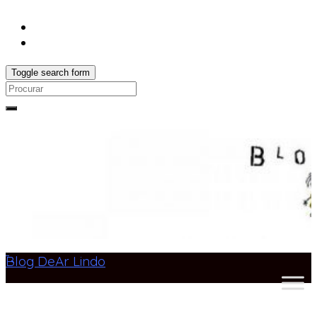
Toggle search form
Search
for:
Blog DeAr Lindo