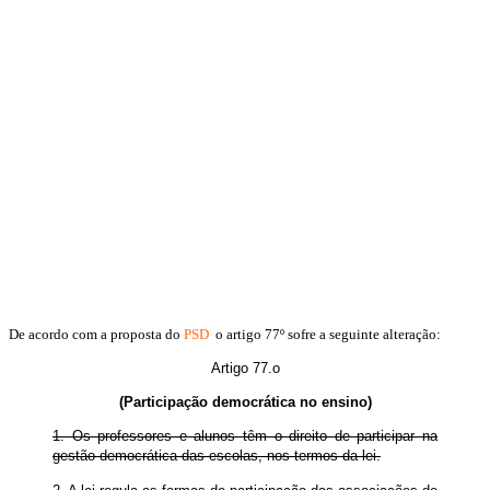
De acordo com a proposta do
PSD
o artigo 77º sofre a seguinte alteração:
Artigo 77.o
(Participação democrática no ensino)
1. Os professores e alunos têm o direito de participar na
gestão democrática das escolas, nos termos da lei.