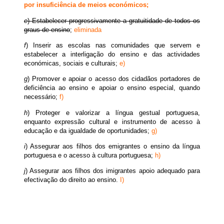
por insuficiência de meios económicos;
e
) Estabelecer progressivamente a gratuitidade de todos os
graus de ensino
;
eliminada
f
) Inserir as escolas nas comunidades que servem e
estabelecer a interligação do ensino e das actividades
económicas, sociais e culturais;
e)
g
) Promover e apoiar o acesso dos cidadãos portadores de
deficiência ao ensino e apoiar o ensino especial, quando
necessário;
f)
h
) Proteger e valorizar a língua gestual portuguesa,
enquanto expressão cultural e instrumento de acesso à
educação e da igualdade de oportunidades;
g)
i
) Assegurar aos filhos dos emigrantes o ensino da língua
portuguesa e o acesso à cultura portuguesa;
h)
j
) Assegurar aos filhos dos imigrantes apoio adequado para
efectivação do direito ao ensino.
I)