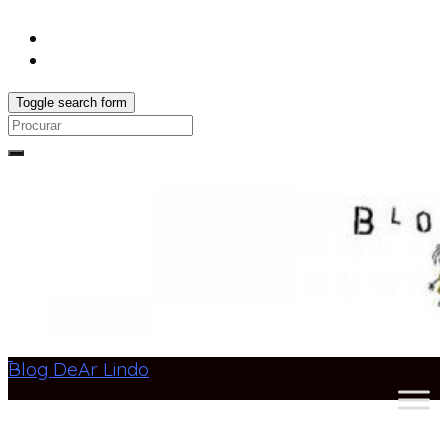
Toggle search form
Search
for:
Blog DeAr Lindo