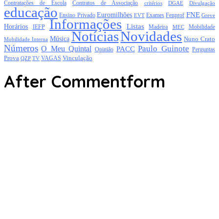
Contratações de Escola
Contratos de Associação
critérios
DGAE
Divulgação
educação
FNE
Euromilhões
Exames
Ensino Privado
EVT
Fenprof
Greve
Informações
Listas
Horários
Mobilidade
IEFP
Madeira
MEC
Notícias
Novidades
Música
Nuno Crato
Mobilidade Interna
Números
Paulo Guinote
O Meu Quintal
PACC
Opinião
Perguntas
Prova
Vinculação
TV
VAGAS
QZP
After Commentform