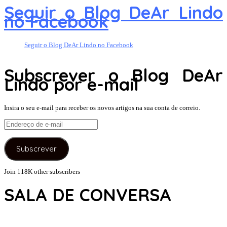
Seguir o Blog DeAr Lindo
no Facebook
Seguir o Blog DeAr Lindo no Facebook
Subscrever o Blog DeAr
Lindo por e-mail
Insira o seu e-mail para receber os novos artigos na sua conta de correio.
Endereço
de
e-
Subscrever
mail
Join 118K other subscribers
SALA DE CONVERSA