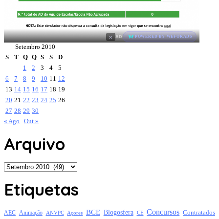
×
AD
POWERED BY WEFORADS
Setembro 2010
S
T
Q
Q
S
S
D
1
2
3
4
5
6
7
8
9
10
11
12
13
14
15
16
17
18
19
20
21
22
23
24
25
26
27
28
29
30
« Ago
Out »
Arquivo
Arquivo
Etiquetas
Concursos
BCE
Blogosfera
Contratados
AEC
Animação
Açores
CE
ANVPC