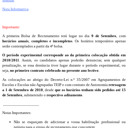
Manual
Nota Informativa
Importante:
A primeira Bolsa de Recrutamento terá lugar no dia
9 de Setembro
, com
horários anuais
,
completos e incompletos
. Os horários temporários apenas
serão contemplados a partir da 4ª bolsa.
O período experimental corresponde ao da
primeira colocação obtida em
2010/2011
. Assim, os candidatos apenas poderão denunciar, sem qualquer
penalização, se essa denúncia tiver lugar durante o período experimental, ou
seja,
no primeiro contrato celebrado no presente ano lectivo
.
As colocações ao abrigo do Decreto-Lei n.º 35/2007 em Agrupamentos de
Escolas e Escolas não Agrupadas TEIP e com contrato de Autonomia
retroagem
a 1 de Setembro de 2010
, desde
que os horários tenham sido pedidos até 15
de Setembro
, submetendo o
respectivo aditamento
.
__________________
Notas Importantes:
Não se esqueçam de adicionar a vossa habilitação profissional ou
própria para o grupo de recrutamento que concorrem;