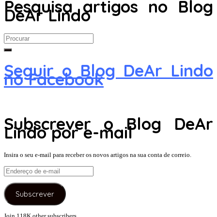
Pesquisa artigos no Blog
DeAr Lindo
Search
for:
Seguir o Blog DeAr Lindo
no Facebook
Subscrever o Blog DeAr
Lindo por e-mail
Insira o seu e-mail para receber os novos artigos na sua conta de correio.
Endereço
de
e-
Subscrever
mail
Join 118K other subscribers