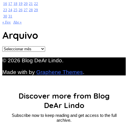
16
17
18
19
20
21
22
23
24
25
26
27
28
29
30
31
« Fev
Abr »
Arquivo
Arquivo
© 2026 Blog DeAr Lindo.
Made with
by
Graphene Themes
.
Discover more from Blog
DeAr Lindo
Subscribe now to keep reading and get access to the full
archive.