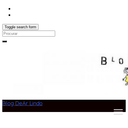
Toggle search form
Search
for:
Blog DeAr Lindo