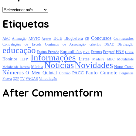
Arquivo
Etiquetas
Concursos
BCE
Blogosfera
Contratados
AEC
Animação
Açores
CE
ANVPC
Contratações de Escola
Contratos de Associação
critérios
DGAE
Divulgação
educação
FNE
Euromilhões
Exames
Ensino Privado
EVT
Fenprof
Greve
Informações
Listas
Horários
Mobilidade
IEFP
Madeira
MEC
Notícias
Novidades
Música
Nuno Crato
Mobilidade Interna
Números
Paulo Guinote
O Meu Quintal
PACC
Opinião
Perguntas
Prova
Vinculação
TV
VAGAS
QZP
After Commentform