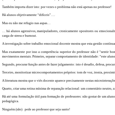
Também importa dizer isto: por vezes o problema não está apenas no professor!
Há alunos objetivamente “difíceis”….
Mas eu não me refugio nas aspas…
… há alunos agressivos, manipuladores, cronicamente opositores ou emocionalme
carga de stress e burnout.
A investigação sobre trabalho emocional docente mostra que esta gestão contínua
Mas exatamente por isso a competência superior do professor não é “sentir bo
movimentos mentais. Primeiro, separar comportamento de identidade: “este alun
Segundo, procurar função antes de fazer julgamento: isto é desafio, defesa, procur
Terceiro, monitorizar microcomportamentos próprios: tom de voz, ironia, proximi
A literatura mostra que o viés docente aparece precisamente nestas microinterações
Quarto, criar uma rotina mínima de reparação relacional: um comentário neutro,
Há até uma formulação útil para formação de professores: não gostar de um aluno 
pedagógica.
Ninguém (são) pede ao professor que seja santo!