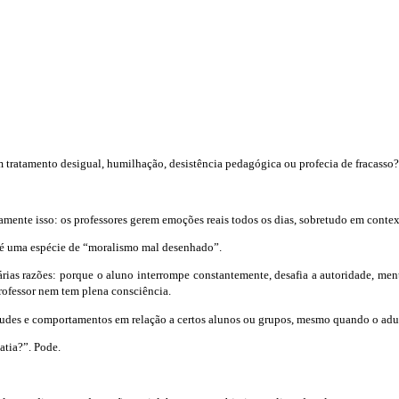
em tratamento desigual, humilhação, desistência pedagógica ou profecia de fracasso?
mente isso: os professores gerem emoções reais todos os dias, sobretudo em contex
 é uma espécie de “moralismo mal desenhado”.
rias razões: porque o aluno interrompe constantemente, desafia a autoridade, ment
professor nem tem plena consciência.
tudes e comportamentos em relação a certos alunos ou grupos, mesmo quando o adulto
atia?”. Pode.