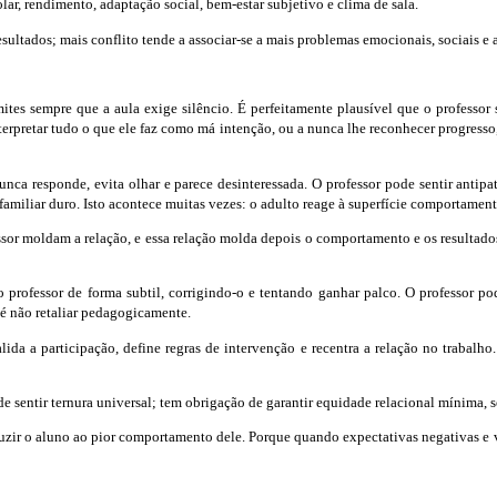
ar, rendimento, adaptação social, bem-estar subjetivo e clima de sala.
sultados; mais conflito tende a associar-se a mais problemas emocionais, sociais e
mites sempre que a aula exige silêncio. É perfeitamente plausível que o professor s
erpretar tudo o que ele faz como má intenção, ou a nunca lhe reconhecer progresso, j
ca responde, evita olhar e parece desinteressada. O professor pode sentir antipa
amiliar duro. Isto acontece muitas vezes: o adulto reage à superfície comportamenta
ssor moldam a relação, e essa relação molda depois o comportamento e os resultado
 professor de forma subtil, corrigindo-o e tentando ganhar palco. O professor po
; é não retaliar pedagogicamente.
 a participação, define regras de intervenção e recentra a relação no trabalho. 
e sentir ternura universal; tem obrigação de garantir equidade relacional mínima, 
reduzir o aluno ao pior comportamento dele. Porque quando expectativas negativas 