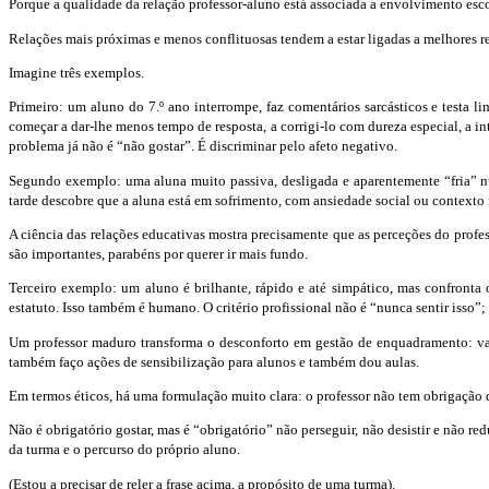
Porque a qualidade da relação professor-aluno está associada a envolvimento escol
Relações mais próximas e menos conflituosas tendem a estar ligadas a melhores re
Imagine três exemplos.
Primeiro: um aluno do 7.º ano interrompe, faz comentários sarcásticos e testa li
começar a dar-lhe menos tempo de resposta, a corrigi-lo com dureza especial, a int
problema já não é “não gostar”. É discriminar pelo afeto negativo.
Segundo exemplo: uma aluna muito passiva, desligada e aparentemente “fria” nun
tarde descobre que a aluna está em sofrimento, com ansiedade social ou contexto f
A ciência das relações educativas mostra precisamente que as perceções do profe
são importantes, parabéns por querer ir mais fundo.
Terceiro exemplo: um aluno é brilhante, rápido e até simpático, mas confronta o
estatuto. Isso também é humano. O critério profissional não é “nunca sentir isso”
Um professor maduro transforma o desconforto em gestão de enquadramento: valida
também faço ações de sensibilização para alunos e também dou aulas.
Em termos éticos, há uma formulação muito clara: o professor não tem obrigação d
Não é obrigatório gostar, mas é “obrigatório” não perseguir, não desistir e não 
da turma e o percurso do próprio aluno.
(Estou a precisar de reler a frase acima, a propósito de uma turma).