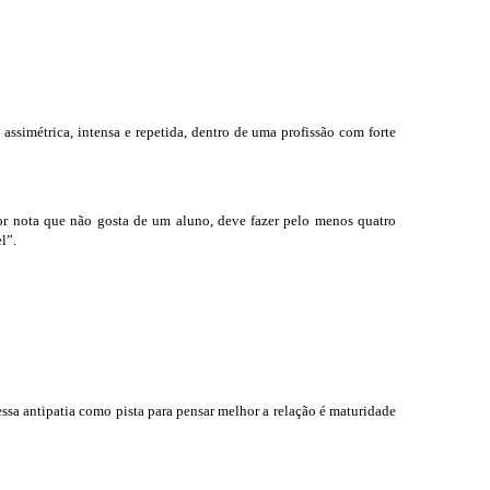
ssimétrica, intensa e repetida, dentro de uma profissão com forte
sor nota que não gosta de um aluno, deve fazer pelo menos quatro
l”.
essa antipatia como pista para pensar melhor a relação é maturidade