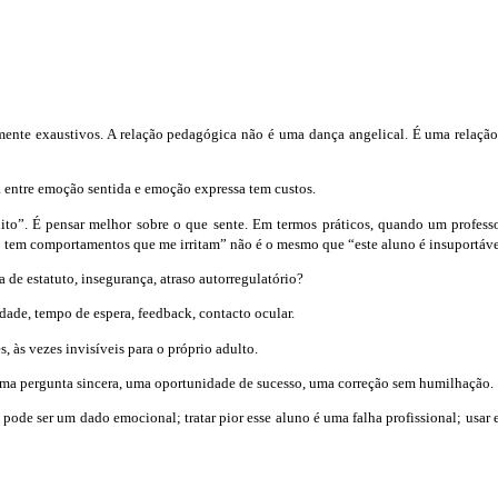
nte exaustivos. A relação pedagógica não é uma dança angelical. É uma relação a
 entre emoção sentida e emoção expressa tem custos.
nito”. É pensar melhor sobre o que sente. Em termos práticos, quando um profes
o tem comportamentos que me irritam” não é o mesmo que “este aluno é insuportáve
a de estatuto, insegurança, atraso autorregulatório?
dade, tempo de espera, feedback, contacto ocular.
, às vezes invisíveis para o próprio adulto.
 uma pergunta sincera, uma oportunidade de sucesso, uma correção sem humilhação.
pode ser um dado emocional; tratar pior esse aluno é uma falha profissional; usar 