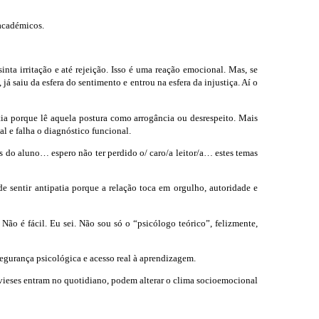
 académicos.
inta irritação e até rejeição. Isso é uma reação emocional. Mas, se
á saiu da esfera do sentimento e entrou na esfera da injustiça. Aí o
tia porque lê aquela postura como arrogância ou desrespeito. Mais
l e falha o diagnóstico funcional.
s do aluno… espero não ter perdido o/ caro/a leitor/a… estes temas
de sentir antipatia porque a relação toca em orgulho, autoridade e
Não é fácil. Eu sei. Não sou só o “psicólogo teórico”, felizmente,
segurança psicológica e acesso real à aprendizagem.
e vieses entram no quotidiano, podem alterar o clima socioemocional