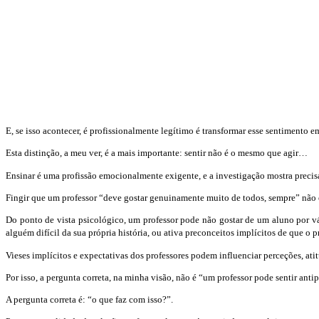
E, se isso acontecer, é profissionalmente legítimo é transformar esse sentimento 
Esta distinção, a meu ver, é a mais importante: sentir não é o mesmo que agir…
Ensinar é uma profissão emocionalmente exigente, e a investigação mostra precisa
Fingir que um professor “deve gostar genuinamente muito de todos, sempre” não
Do ponto de vista psicológico, um professor pode não gostar de um aluno por vá
alguém difícil da sua própria história, ou ativa preconceitos implícitos de que o 
Vieses implícitos e expectativas dos professores podem influenciar perceções, ati
Por isso, a pergunta correta, na minha visão, não é “um professor pode sentir antip
A pergunta correta é: “o que faz com isso?”.