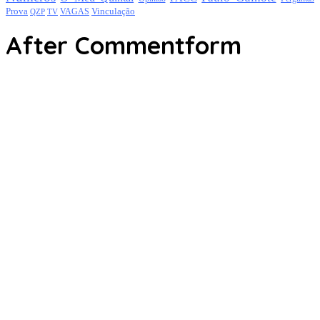
Prova
Vinculação
TV
VAGAS
QZP
After Commentform