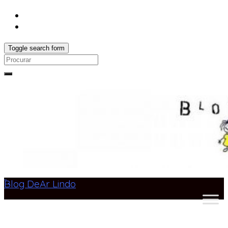
Toggle search form
Search
for:
Blog DeAr Lindo