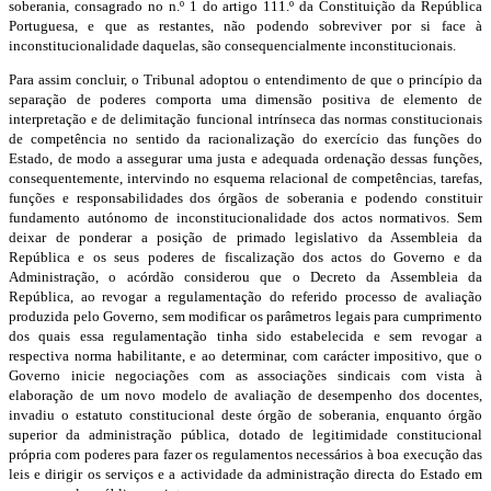
soberania, consagrado no n.º 1 do artigo 111.º da Constituição da República
Portuguesa, e que as restantes, não podendo sobreviver por si face à
inconstitucionalidade daquelas, são consequencialmente inconstitucionais.
Para assim concluir, o Tribunal adoptou o entendimento de que o princípio da
separação de poderes comporta uma dimensão positiva de elemento de
interpretação e de delimitação funcional intrínseca das normas constitucionais
de competência no sentido da racionalização do exercício das funções do
Estado, de modo a assegurar uma justa e adequada ordenação dessas funções,
consequentemente, intervindo no esquema relacional de competências, tarefas,
funções e responsabilidades dos órgãos de soberania e podendo constituir
fundamento autónomo de inconstitucionalidade dos actos normativos. Sem
deixar de ponderar a posição de primado legislativo da Assembleia da
República e os seus poderes de fiscalização dos actos do Governo e da
Administração, o acórdão considerou que o Decreto da Assembleia da
República, ao revogar a regulamentação do referido processo de avaliação
produzida pelo Governo, sem modificar os parâmetros legais para cumprimento
dos quais essa regulamentação tinha sido estabelecida e sem revogar a
respectiva norma habilitante, e ao determinar, com carácter impositivo, que o
Governo inicie negociações com as associações sindicais com vista à
elaboração de um novo modelo de avaliação de desempenho dos docentes,
invadiu o estatuto constitucional deste órgão de soberania, enquanto órgão
superior da administração pública, dotado de legitimidade constitucional
própria com poderes para fazer os regulamentos necessários à boa execução das
leis e dirigir os serviços e a actividade da administração directa do Estado em