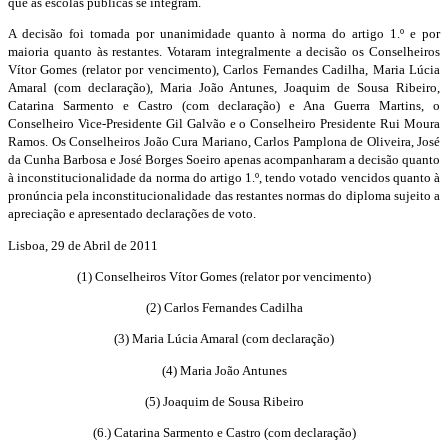
que as escolas públicas se integram.
A decisão foi tomada por unanimidade quanto à norma do artigo 1.º e por
maioria quanto às restantes. Votaram integralmente a decisão os Conselheiros
Vítor Gomes (relator por vencimento), Carlos Fernandes Cadilha, Maria Lúcia
Amaral (com declaração), Maria João Antunes, Joaquim de Sousa Ribeiro,
Catarina Sarmento e Castro (com declaração) e Ana Guerra Martins, o
Conselheiro Vice-Presidente Gil Galvão e o Conselheiro Presidente Rui Moura
Ramos. Os Conselheiros João Cura Mariano, Carlos Pamplona de Oliveira, José
da Cunha Barbosa e José Borges Soeiro apenas acompanharam a decisão quanto
à inconstitucionalidade da norma do artigo 1.º, tendo votado vencidos quanto à
pronúncia pela inconstitucionalidade das restantes normas do diploma sujeito a
apreciação e apresentado declarações de voto.
Lisboa, 29 de Abril de 2011
(1) Conselheiros Vítor Gomes (relator por vencimento)
(2) Carlos Fernandes Cadilha
(3) Maria Lúcia Amaral (com declaração)
(4) Maria João Antunes
(5) Joaquim de Sousa Ribeiro
(6.) Catarina Sarmento e Castro (com declaração)