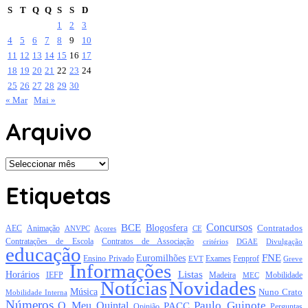
S
T
Q
Q
S
S
D
1
2
3
4
5
6
7
8
9
10
11
12
13
14
15
16
17
18
19
20
21
22
23
24
25
26
27
28
29
30
« Mar
Mai »
Arquivo
Arquivo
Etiquetas
Concursos
BCE
Blogosfera
Contratados
AEC
Animação
Açores
CE
ANVPC
Contratações de Escola
Contratos de Associação
critérios
DGAE
Divulgação
educação
FNE
Euromilhões
Exames
Ensino Privado
EVT
Fenprof
Greve
Informações
Listas
Horários
Mobilidade
IEFP
Madeira
MEC
Notícias
Novidades
Música
Nuno Crato
Mobilidade Interna
Números
Paulo Guinote
O Meu Quintal
PACC
Opinião
Perguntas