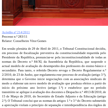
Acórdão nº 214/2011
Processo n.º 283/11
Relator: Conselheiro Vítor Gomes
Em sessão plenária de 29 de Abril de 2011, o Tribunal Constitucional decidiu,
em processo de fiscalização preventiva da constitucionalidade requerida pelo
Presidente da República, pronunciar-se pela inconstitucionalidade de todas as
normas do Decreto n.º 84/XI, da Assembleia da República, que suspende o
actual modelo de avaliação do desempenho dos professores do ensino básico e
secundário. Para tanto, o referido Decreto revoga o Decreto Regulamentar n.º
2/2010, de 23 de Junho, que regulamenta esse processo de avaliação (artigo 3.º),
determina que o Governo inicie negociações com as associações sindicais de
modo a elaborar um novo modelo de avaliação que produza efeitos a partir do
início do próximo ano lectivo (artigo 1.º) e estabelece que no período
transitório se aplique à avaliação dos docentes o Despacho n.º 4913-B/2010, de
15 de Março de 2010, do Secretário de Estado Adjunto e da Educação (artigo
2.º). O Tribunal conclui que as normas do artigos 1.º e 3.º do Decreto submetido
a apreciação violam o princípio de separação e interdependência dos órgãos de