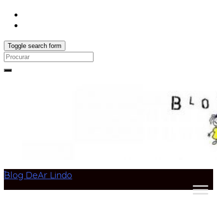
Toggle search form
Search
for:
Blog DeAr Lindo