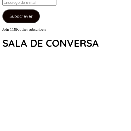
Endereço
de
e-
Subscrever
mail
Join 118K other subscribers
SALA DE CONVERSA