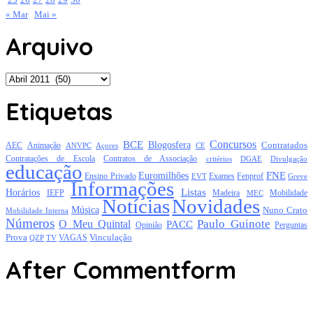
« Mar
Mai »
Arquivo
Arquivo
Etiquetas
Concursos
BCE
Blogosfera
Contratados
AEC
Animação
Açores
CE
ANVPC
Contratações de Escola
Contratos de Associação
critérios
DGAE
Divulgação
educação
FNE
Euromilhões
Exames
Ensino Privado
EVT
Fenprof
Greve
Informações
Listas
Horários
Mobilidade
IEFP
Madeira
MEC
Notícias
Novidades
Música
Nuno Crato
Mobilidade Interna
Números
Paulo Guinote
O Meu Quintal
PACC
Opinião
Perguntas
Prova
Vinculação
TV
VAGAS
QZP
After Commentform