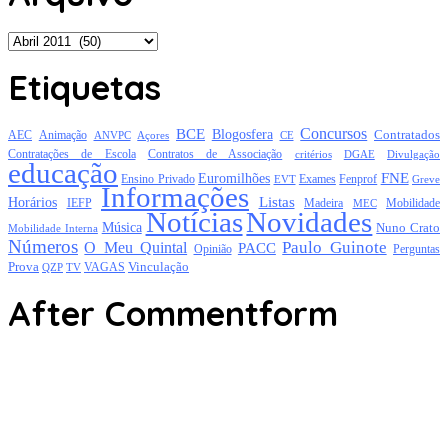
Arquivo
Etiquetas
Concursos
BCE
Blogosfera
Contratados
AEC
Animação
Açores
CE
ANVPC
Contratações de Escola
Contratos de Associação
critérios
DGAE
Divulgação
educação
FNE
Euromilhões
Exames
Ensino Privado
EVT
Fenprof
Greve
Informações
Listas
Horários
Mobilidade
IEFP
Madeira
MEC
Notícias
Novidades
Música
Nuno Crato
Mobilidade Interna
Números
Paulo Guinote
O Meu Quintal
PACC
Opinião
Perguntas
Prova
Vinculação
TV
VAGAS
QZP
After Commentform