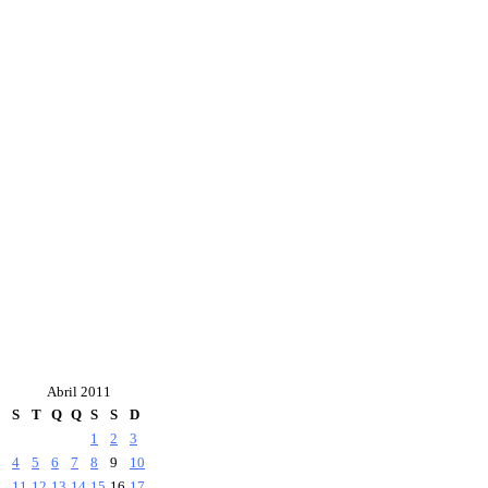
Abril 2011
S
T
Q
Q
S
S
D
1
2
3
4
5
6
7
8
9
10
11
12
13
14
15
16
17