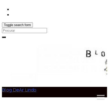
Toggle search form
Search
for:
Blog DeAr Lindo