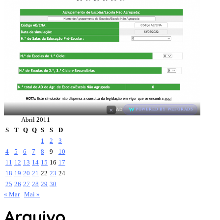
×
AD
POWERED BY WEFORADS
Abril 2011
S
T
Q
Q
S
S
D
1
2
3
4
5
6
7
8
9
10
11
12
13
14
15
16
17
18
19
20
21
22
23
24
25
26
27
28
29
30
« Mar
Mai »
Arquivo