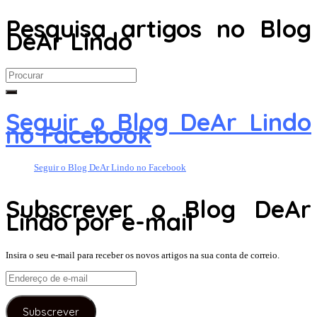
Pesquisa artigos no Blog
DeAr Lindo
Search
for:
Seguir o Blog DeAr Lindo
no Facebook
Seguir o Blog DeAr Lindo no Facebook
Subscrever o Blog DeAr
Lindo por e-mail
Insira o seu e-mail para receber os novos artigos na sua conta de correio.
Endereço
de
e-
Subscrever
mail