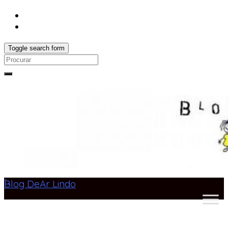
Toggle search form
Search
for:
Blog DeAr Lindo