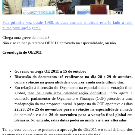
Pela primeira vez desde 1988, as duas centrais sindicais estarão lado a lado
numa paralisação geral.
Chega uma greve de um dia?
Não e se calhar já teremos OE2011 aprovado na especialidade, ou não.
Cronologia do OE2011
Governo entrega OE 2011 a 15 de outubro
Discussão do documento irá realizar-se no dia 28 e 29 de outubro,
com a votação na generalidade a ocorrer ainda neste último dia.
Em relação à discussão do Orçamento na especialidade e votação final
global,
não há ainda uma calendarização definitiva
, indo agora a
comissão parlamentar de Orçamento e Finanças (COF) proceder a uma
readaptação da sua proposta inicial. A proposta da COF apontava os dias
22, 23, 24 e 25 de novembro para a votação na especialidade
em sede
de comissão e o dia
26 de novembro para a votação final global em
plenário
.
No entanto, estas datas poderão ainda vir a ser alteradas
.
Tal a pressa com que se pretende a aprovação do OE2011 e o total silêncio dos
portugueses é bem capaz de ser antecipada essa votação final.