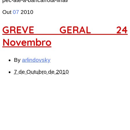
pec-ate-a-bancarrota-final/
Out
07
2010
GREVE GERAL 24
Novembro
By
arlindovsky
7 de Outubro de 2010