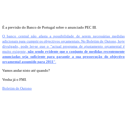
É a previsão do Banco de Portugal sobre o anunciado PEC III.
O banco central não afasta a possibilidade de serem necessárias medidas
adicionais para cumprir os objectivos orçamentais. No Boletim de Outono, hoje
divulgado, pode ler-se que o “actual programa de ajustamento orçamental é
muito exigente,
não sendo evidente que o conjunto de medidas recentemente
anunciadas seja suficiente para garantir a sua prossecução do objectivo
orçamental assumido para 2011
“.
Vamos andar nisto até quando?
Venha já o FMI.
Boletim de Outono