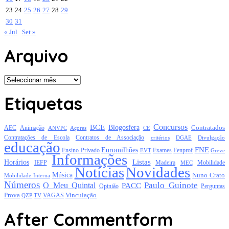
23
24
25
26
27
28
29
30
31
« Jul
Set »
Arquivo
Arquivo
Etiquetas
Concursos
BCE
Blogosfera
Contratados
AEC
Animação
Açores
CE
ANVPC
Contratações de Escola
Contratos de Associação
critérios
DGAE
Divulgação
educação
FNE
Euromilhões
Exames
Ensino Privado
EVT
Fenprof
Greve
Informações
Listas
Horários
Mobilidade
IEFP
Madeira
MEC
Notícias
Novidades
Música
Nuno Crato
Mobilidade Interna
Números
Paulo Guinote
O Meu Quintal
PACC
Opinião
Perguntas
Prova
Vinculação
TV
VAGAS
QZP
After Commentform