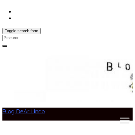
Toggle search form
Search
for:
Blog DeAr Lindo