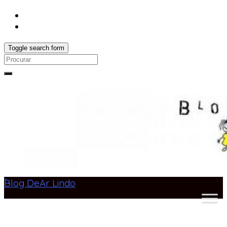
Toggle search form
Search
for:
Blog DeAr Lindo