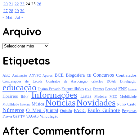
20
21
22
23
24
25
26
27
28
29
30
« Mai
Jul »
Arquivo
Arquivo
Etiquetas
Concursos
BCE
Blogosfera
Contratados
AEC
Animação
Açores
CE
ANVPC
Contratações de Escola
Contratos de Associação
critérios
DGAE
Divulgação
educação
FNE
Euromilhões
Exames
Ensino Privado
EVT
Fenprof
Greve
Informações
Listas
Horários
Mobilidade
IEFP
Madeira
MEC
Notícias
Novidades
Música
Nuno Crato
Mobilidade Interna
Números
Paulo Guinote
O Meu Quintal
PACC
Opinião
Perguntas
Prova
Vinculação
TV
VAGAS
QZP
After Commentform