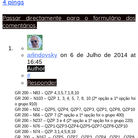
4 pings
Passar directamente para o formulário dos
comentários,
arlindovsky
on
6 de Julho de 2014
at
16:45
Author
#
Responder
GR 200 – N83 – QZP 4,3,5,7,1,8,10
GR 200 – N103 – QZP 1, 3, 4, 5, 7, 8, 10 (2ª opção a 1ª opção foi
o grupo 910)
GR 200 – N32 – QZP5, QZP4, QZP7, QZP3, QZP1, QZP8, QZP10
GR 200 – N56 – QZP 7 (2ª opção a 1ª opção foi o grupo 400)
GR 200 – N237 – QZP 3 e 4 (2ª opção a 1ª opção foi o grupo 220)
GR 200 – N76 – QZP1-QZP3-QZP4-QZP5-QZP7-QZP8-QZP10
GR 200 – N74 – QZP 3;1;4;5;8;10
GR 200 – N167 – QZP5, QZP7, QZP3, QZP4, QZP1, QZP8,