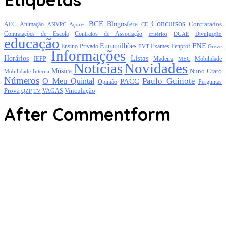
Concursos
BCE
Blogosfera
Contratados
AEC
Animação
Açores
CE
ANVPC
Contratações de Escola
Contratos de Associação
critérios
DGAE
Divulgação
educação
FNE
Euromilhões
Exames
Ensino Privado
EVT
Fenprof
Greve
Informações
Listas
Horários
Mobilidade
IEFP
Madeira
MEC
Notícias
Novidades
Música
Nuno Crato
Mobilidade Interna
Números
Paulo Guinote
O Meu Quintal
PACC
Opinião
Perguntas
Prova
Vinculação
TV
VAGAS
QZP
After Commentform