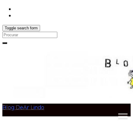
Toggle search form
Search
for:
Blog DeAr Lindo