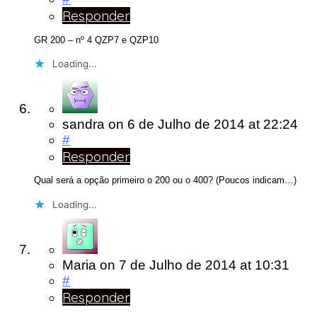
Responder
GR 200 – nº 4 QZP7 e QZP10
Loading...
sandra
on
6 de Julho de 2014
at 22:24
#
Responder
Qual será a opção primeiro o 200 ou o 400? (Poucos indicam…)
Loading...
Maria
on
7 de Julho de 2014
at 10:31
#
Responder