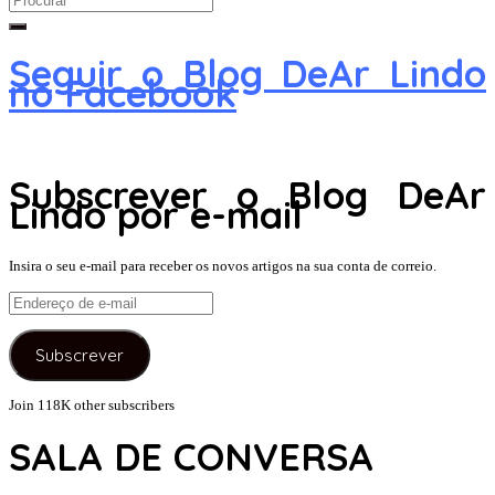
for:
Seguir o Blog DeAr Lindo
no Facebook
Subscrever o Blog DeAr
Lindo por e-mail
Insira o seu e-mail para receber os novos artigos na sua conta de correio.
Endereço
de
e-
Subscrever
mail
Join 118K other subscribers
SALA DE CONVERSA