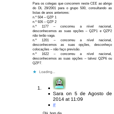
Para os colegas que concorrem neste CEE ao abrigo
do DL 29/2001 para o grupo 500, consultando as
listas de anos anteriores:
n.º 504 – QZP 1
n.º 926 – QZP 2
n.º 1177 – concorreu a nível nacional,
desconhecemos as suas opções – QZP1 e QZP2
não terão vaga.
n.º 1201 – concorreu a nível nacional,
desconhecemos as suas opções, desconheço
colocações – não faço previsão.
n.º 1622 – concorreu a nível nacional,
desconhecemos as suas opções – talvez QZP6 ou
QZP7.
Loading...
Sara
on
5 de Agosto de
2014
at 11:09
#
Olá, bom dia…