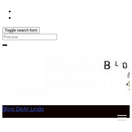
Toggle search form
Search
for:
Blog DeAr Lindo