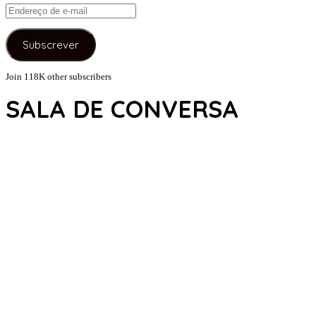
Endereço
de
e-
Subscrever
mail
Join 118K other subscribers
SALA DE CONVERSA