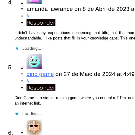
amanda lawrance
on
8 de Abril de 2023
a
#
Responder
I didn’t have any expectations concerning that title, but the mo
understandable. I like posts that fill in your knowledge gaps. This one 
Loading...
dino game
on
27 de Maio de 2024
at 4:49
#
Responder
Dino Game is a simple running game where you control a T-Rex and tr
an internet link.
Loading...