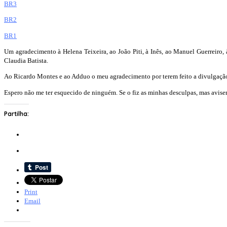
BR3
BR2
BR1
Um agradecimento à Helena Teixeira, ao João Piti, à Inês, ao Manuel Guerreiro, 
Claudia Batista.
Ao Ricardo Montes e ao Adduo o meu agradecimento por terem feito a divulgação 
Espero não me ter esquecido de ninguém. Se o fiz as minhas desculpas, mas avis
Partilha:
Print
Email