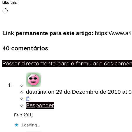
Like this:
Loading…
Link permanente para este artigo:
https://www.a
40 comentários
Passar directamente para o formulário dos coment
duartina
on
29 de Dezembro de 2010
at 
#
Responder
Feliz 2011!
Loading...