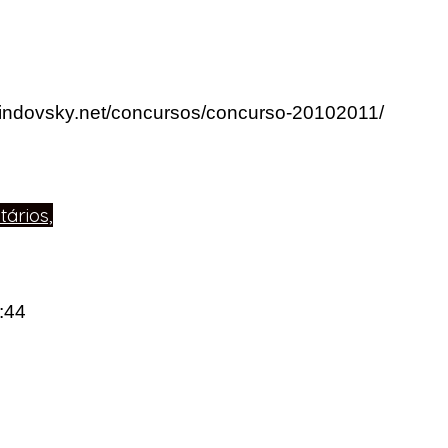
rlindovsky.net/concursos/concurso-20102011/
ários,
0:44