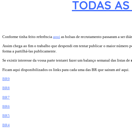
TODAS AS 
Conforme tinha feito referência
aqui
as bolsas de recrutamento passaram a ser diár
Assim chega ao fim o trabalho que despendi em tentar publicar o maior número pos
forma a partilhá-las publicamente.
Se existir interesse da vossa parte tentarei fazer um balanço semanal das listas de
Ficam aqui disponibilizados os links para cada uma das BR que sairam até aqui.
BR9
BR8
BR7
BR6
BR5
BR4