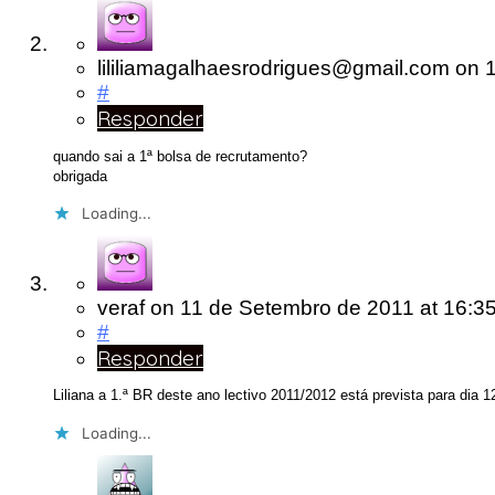
lililiamagalhaesrodrigues@gmail.com
on
#
Responder
quando sai a 1ª bolsa de recrutamento?
obrigada
Loading...
veraf
on
11 de Setembro de 2011
at 16:3
#
Responder
Liliana a 1.ª BR deste ano lectivo 2011/2012 está prevista para dia
Loading...