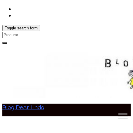
Toggle search form
Search
for:
Blog DeAr Lindo