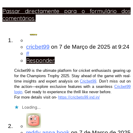
Passar directamente para o formulário dos
comentários,
cricbet99
on
7 de Março de 2025
at 9:24
#
Responder
Cricbet99 is the ultimate platform for cricket enthusiasts gearing up
for the Champions Trophy 2025. Stay ahead of the game with real-
time insights and expert analysis on
Cricbet99
. Don’t miss out on
the action—explore exclusive features with a seamless
Cricbet99
login
. Get ready to experience the thrill like never before.
For more details visit on-
https://cricbets99.ind.in/
Loading...
reddy anna book
on
7 de Março de 2025