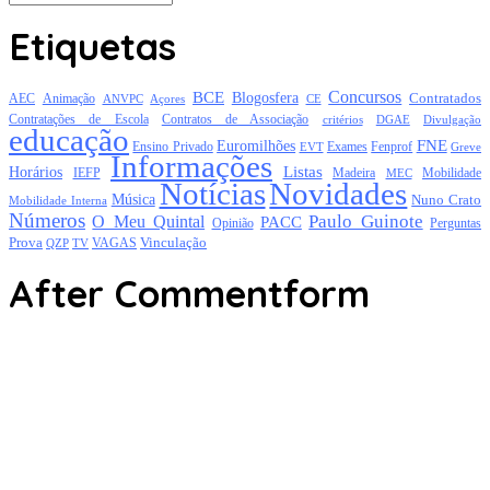
Etiquetas
Concursos
BCE
Blogosfera
Contratados
AEC
Animação
Açores
CE
ANVPC
Contratações de Escola
Contratos de Associação
critérios
DGAE
Divulgação
educação
FNE
Euromilhões
Exames
Ensino Privado
EVT
Fenprof
Greve
Informações
Listas
Horários
Mobilidade
IEFP
Madeira
MEC
Notícias
Novidades
Música
Nuno Crato
Mobilidade Interna
Números
Paulo Guinote
O Meu Quintal
PACC
Opinião
Perguntas
Prova
Vinculação
TV
VAGAS
QZP
After Commentform