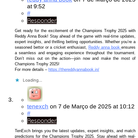
at 9:52
#
Responder
Get ready for the excitement of the Champions Trophy 2025 with
Reddy Anna Book! Stay ahead of the game with real-time updates,
expert insights, and thrilling betting opportunities. Whether you’re a
seasoned bettor or a cricket enthusiast,
Reddy anna book
ensures
a seamless and engaging experience throughout the tournament.
Don’t miss out on the action—join now and make the most of
Champions Trophy 2025!
For more details –
https://thereddyannabook.in/
Loading...
tenexch
on
7 de Março de 2025
at 10:12
#
Responder
TenExch brings you the latest updates, expert insights, and match
predictions for the Champions Trophy 2025. Stay ahead with real-