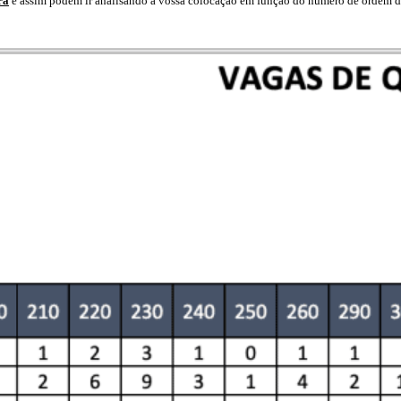
ra
e assim podem ir analisando a vossa colocação em função do número de ordem da