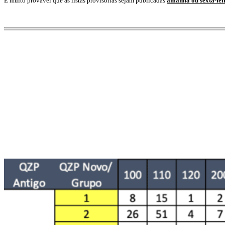
É muito provável que as listas provisórias sejam publicadas
amanhã ou sexta-fei