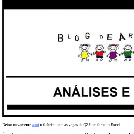
Deixo novamente
aqui
o ficheiro com as vagas de QZP em formato Excel.