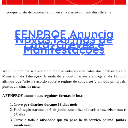
… porque gosto de comemorar o meu aniversário com um dia diferente.
FENPROF Anuncia
Novas Formas de
Luta: Greves e
Manifestações
Voltou a terminar sem acordo a reunião entre os sindicatos dos professores e o
Ministério da Educação. À saída do encontro, o secretário-geral da Fenprof
afirmou que “não há acordo sobre o regime de concursos”, um dos principais
pontos em cima da mesa.
A FENPROF anunciou as seguintes formas de luta:
Greve
por distritos durante 18 dias úteis
;
Paralisação nacional a
6 de junho
, simbolizando
seis anos, seis meses e
23 dias
Greve a
toda a atividade que vá para lá do serviço normal (aulas
mantêm-se
);