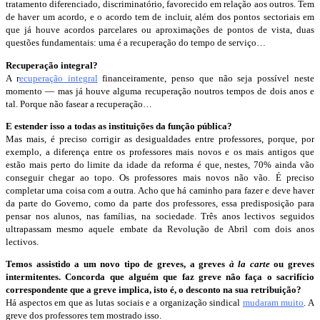
tratamento diferenciado, discriminatório, favorecido em relação aos outros. Tem
de haver um acordo, e o acordo tem de incluir, além dos pontos sectoriais em
que já houve acordos parcelares ou aproximações de pontos de vista, duas
questões fundamentais: uma é a recuperação do tempo de serviço…
Recuperação integral?
A r
ecuperação integral
financeiramente, penso que não seja possível neste
momento — mas já houve alguma recuperação noutros tempos de dois anos e
tal. Porque não fasear a recuperação…
E estender isso a todas as instituições da função pública?
Mas mais, é preciso corrigir as desigualdades entre professores, porque, por
exemplo, a diferença entre os professores mais novos e os mais antigos que
estão mais perto do limite da idade da reforma é que, nestes, 70% ainda vão
conseguir chegar ao topo. Os professores mais novos não vão. É preciso
completar uma coisa com a outra. Acho que há caminho para fazer e deve haver
da parte do Governo, como da parte dos professores, essa predisposição para
pensar nos alunos, nas famílias, na sociedade. Três anos lectivos seguidos
ultrapassam mesmo aquele embate da Revolução de Abril com dois anos
lectivos.
Temos assistido a um novo tipo de greves, a greves
à la carte
ou greves
intermitentes. Concorda que alguém que faz greve não faça o sacrifício
correspondente que a greve implica, isto é, o desconto na sua retribuição?
Há aspectos em que as lutas sociais e a organização sindical
mudaram muito
. A
greve dos professores tem mostrado isso.