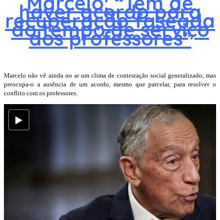
Marcelo: “Tem de
haver acordo para
recuperação faseada
do tempo de serviço
dos professores”
Marcelo não vê ainda no ar um clima de contestação social generalizado, mas
preocupa-o a ausência de um acordo, mesmo que parcelar, para resolver o
conflito com os professores.