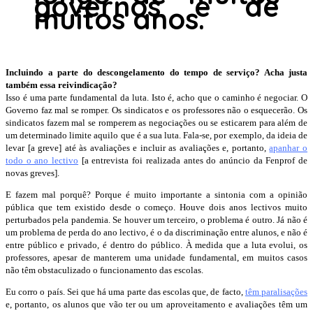
governos e de
muitos anos.
Incluindo a parte do descongelamento do tempo de serviço? Acha justa
também essa reivindicação?
Isso é uma parte fundamental da luta. Isto é, acho que o caminho é negociar. O
Governo faz mal se romper. Os sindicatos e os professores não o esquecerão. Os
sindicatos fazem mal se romperem as negociações ou se esticarem para além de
um determinado limite aquilo que é a sua luta. Fala-se, por exemplo, da ideia de
levar [a greve] até às avaliações e incluir as avaliações e, portanto,
apanhar o
todo o ano lectivo
[a entrevista foi realizada antes do anúncio da Fenprof de
novas greves].
E fazem mal porquê? Porque é muito importante a sintonia com a opinião
pública que tem existido desde o começo. Houve dois anos lectivos muito
perturbados pela pandemia. Se houver um terceiro, o problema é outro. Já não é
um problema de perda do ano lectivo, é o da discriminação entre alunos, e não é
entre público e privado, é dentro do público. À medida que a luta evolui, os
professores, apesar de manterem uma unidade fundamental, em muitos casos
não têm obstaculizado o funcionamento das escolas.
Eu corro o país. Sei que há uma parte das escolas que, de facto,
têm paralisações
e, portanto, os alunos que vão ter ou um aproveitamento e avaliações têm um