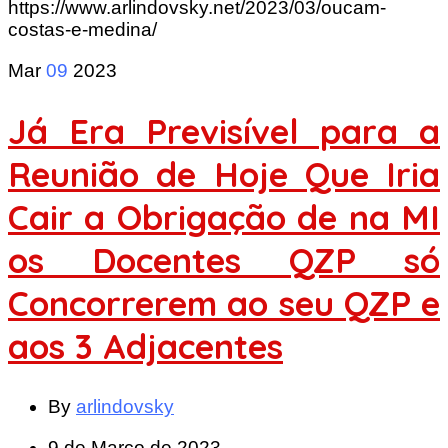
https://www.arlindovsky.net/2023/03/oucam-
costas-e-medina/
Mar
09
2023
Já Era Previsível para a
Reunião de Hoje Que Iria
Cair a Obrigação de na MI
os Docentes QZP só
Concorrerem ao seu QZP e
aos 3 Adjacentes
By
arlindovsky
9 de Março de 2023