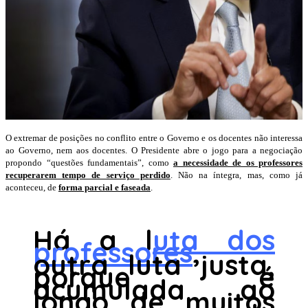
O extremar de posições no conflito entre o Governo e os docentes não interessa
ao Governo, nem aos docentes. O Presidente abre o jogo para a negociação
propondo “questões fundamentais”, como
a necessidade de os professores
recuperarem tempo de serviço perdido
. Não na íntegra, mas, como já
aconteceu, de
forma parcial e faseada
.
Há a l
uta dos
professores
,
outra luta justa,
porque é
acumulada ao
longo de muitos