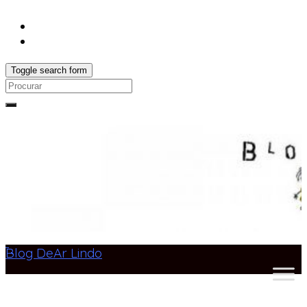
Toggle search form
Search
for:
Blog DeAr Lindo