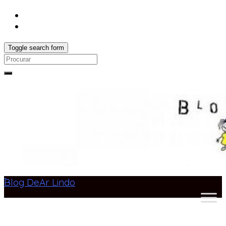
Toggle search form
Search
for:
Blog DeAr Lindo