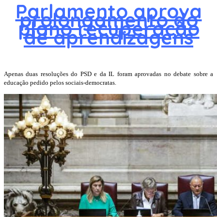
Parlamento aprova
prolongamento do
plano recuperação
de aprendizagens
Apenas duas resoluções do PSD e da IL foram aprovadas no debate sobre a
educação pedido pelos sociais-democratas.