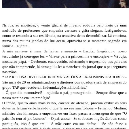
Na rua, ao anoitecer, o vento glacial de inverno rodopia pelo meio de uma
multidão de professores que empenha cartazes e grita slogans, fustigando-os,
como se testando a sua resiliência, na tentativa de os desmobilizar. Lá em cima,
numa das muitas janelas de luz acesa, aproveita-se o momento sagrado em
família – a janta.
A mãe senta-se à mesa de jantar e anuncia – Escuta, Gregório, o nosso
tesourinho já consegue ler. – Vira-se para a princesinha e encoraja-a – Vá Juju,
mostra ao papá. – O rebento, embevecido, soletrando e tropeçando nas palavras
que não compreende, lá conseguiu ler a manchete do jornal que o pai segurava
nas mãos:
“TAP RECUSA DIVULGAR INDEMNIZAÇÕES A EX-ADMINISTRADORES –
São mais de 20 os administradores e diretores convidados a sair de empresas do
grupo TAP que receberam indemnizações milionárias.”
– Ó, que dia memorável! – rejubila o pai, prosseguindo – Sempre disse que a
nossa menina era um prodígio!
O irmão, quatro anos mais velho, carente de atenção, procura exibir os seus
dotes na leitura verbalizando o que lê no seu smartphone – Fernando Medina,
ministro das Finanças, a empenhar-se em fazer passar a mensagem de que “O
país não tem só professores”. – O pai, anota – Se soubesses inglês tão bem como
português, isso é que era! – A mãe corre em sua defesa – Se não fosse a
professora ter feito três dias de greve, o nosso menino até tirava um excelente.