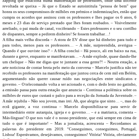
zapping que estaciona numa manifestação de professores, onde uma docente
revoltada se queixa – Já que o Estado se autointitula “pessoa de bem” que
honra os seus compromissos de milhões em prémios e indemnizações, então que
cumpra os acordos que assinou com os professores e lhes pague os 6 anos, 6
meses e 23 dias de serviço prestado que lhes foram roubados. – Visivelmente
arreliado, o pai muda de canal, vociferando – Estes professores e o seu corrilho
de disparates, sempre a pedirem dinheiro! Se fossem trabalhar…!
A filha mais velha discorda – A stora de EV disse que há dinheiro para tudo e
para todos, menos para os professores… – A mãe, surpreendida, averigua –
Quando é que ouviste isso? – A filha conclui – Há pouco, ali em baixo na rua,
durante a greve, enquanto se manifestavam… – A mãe explode, quase dando-lhe
um chelique – Não me digas que te juntaste a essa gente?! – Noutra estação, a
arte noticiosa de contar brota pelo meio da conversa – Marcelo justifica não ter
recebido os professores na manifestação que juntou cerca de cem mil em Belém,
argumentando não querer causar ruído nas negociações entre sindicatos e
governo. – O telecomando volta a ser acionado e, com o dedo lesto no gatinho,
a emissão passa para outra estação que anuncia – Continua a polémica sobre os
milhões de euros que custará o palco para a receção da Jornada da Juventude. –
A mãe rejubila – Não sou jovem, mas irei. Ah, que alegria que sinto… –, mas do
ecrã gigante, a voz continua – Marcelo disponibiliza-se para servir de
intermediário entre autarquia, igreja e o governo… – e a matriarca, comenta –
Más-línguas! O que nos vale é o nosso presidente, que está sempre em cima de
tudo o que é importante! – Mas a jornalista, acrescenta – Recordamos as
palavras do presidente em 2019. “Conseguimos, conseguimos, Portugal,
Lisboa! Esperávamos, desejávamos, conseguimos! Vitória! Vitória, obviamente