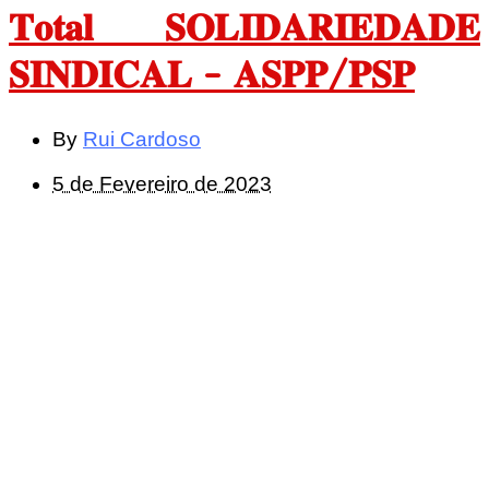
𝐓𝐨𝐭𝐚𝐥 𝐒𝐎𝐋𝐈𝐃𝐀𝐑𝐈𝐄𝐃𝐀𝐃𝐄
𝐒𝐈𝐍𝐃𝐈𝐂𝐀𝐋 – 𝐀𝐒𝐏𝐏/𝐏𝐒𝐏
By
Rui Cardoso
5 de Fevereiro de 2023