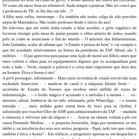
Vê como ele mexe bem no telemóvel. Anda sempre a praticar. Não sei com é que
a professora de TIC só lhe deu um três…!?
A filha mais velha, interrompe – Eu também não tenho culpa de não perceber
népia de Matemática. Não tenho professor desde o início do ano!
Do televisor, que até então tinha estado a falar sozinho, o grito orgástico da
locutora irrompe pela mesa de jantar perante o olhar atónito de todos, soando
pelo ar como se anunciasse o fim do mundo – O ministro das Infraestruturas,
João Galamba, acaba de afirmar que “o Estado é pessoa de bem” e vai cumprir o
que foi acordado relativamente ao bónus da presidente da TAP. Afinal, são 3
milhões… – O pai aproveita para passar uma lição de moral aos filhos, antes que
estes voltem o olhar para os equipamentos digitais que os acompanham para
todo o lado – Veem, cumprir a palavra é a coisa mais importante que deus deu
ao homem. Ética e honra é isto!
A pivô prossegue, informando – Mais outra secretária de estado envolvida num
escândalo financeiro… – muda-se de canal e a máquina falante berra – …
secretária de Estado do Tesouro que recebeu meio milhão de euros de
indemnização… – o botão mágico é acionado e a melodia é a mesma – … ex-
ministro, afinal, lembra-se de ter sido informado, pelo WhatsApp… – e noutra
emissão – … meio milhão gasto numa frota de luxo para as chefias, é
substituído por voucher-Uber de 450€ para administradores da TAP… – mudada
a emissora, o televisor não dá tréguas e – … buscas na câmara voltam a pôr em
causa Fernando Medina… – a pequena Juzuzinha, larga por momentos os seu
tablet e, na inocência dos seus seis anitos, pergunta – Papá, tudo isto que vimos,
também é ética e honra? – Em silêncio, o progenitor apressa-se em despachar o