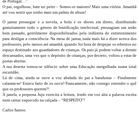
de Portugal…”
O pai, orgulhoso, bate no peito – Somos os maiores! Mais uma vitória. Amanhã
até vou sentir que tenho mais um palmo de altura!
O jantar prossegue e a novela, a bola e os shows em direto, distribuindo
gratuitamente todo o género de brutificação intelectual, pressagiam um serão
bem passado, gentilmente disponibilizados pela indústria do entretenimento
para desligar a consciência. Na mesa de jantar, nada mais há a dizer acerca dos
professores, pelo menos até amanhã, quando for hora de despejar os rebentos no
espaço destinado aos guardadores de crianças. Os pais já podem voltar a dormir
descansados, uma vez que o depósito de crianças, por decreto, voltou a estar de
portas abertas.
A rua deserta tornou-se silêncio sobre uma Educação mergulhada numa total
escuridão.
Lá de cima, ainda se ouve a voz abafada do pai a barafustar – Finalmente
calaram-se! Estava farto de os ouvir! Francamente, não consigo entender o quê
que os professores querem?!
À janela, a pequena Juju exercita a leitura, lendo em voz alta a palavra escrita
num cartaz esquecido na calçada – “RESPEITO”!
Carlos Santos