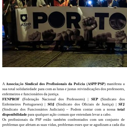
A 𝐀𝐬𝐬𝐨𝐜𝐢𝐚çã𝐨 𝐒𝐢𝐧𝐝𝐢𝐜𝐚𝐥 𝐝𝐨𝐬 𝐏𝐫𝐨𝐟𝐢𝐬𝐬𝐢𝐨𝐧𝐚𝐢𝐬 𝐝𝐚 𝐏𝐨𝐥í𝐜𝐢𝐚
(𝐀𝐒𝐏𝐏/𝐏𝐒𝐏) manifesta a
sua total solidariedade para com as lutas e justas reivindicações dos professores,
enfermeiros e funcionários da justiça.
𝐅𝐄𝐍𝐏𝐑𝐎𝐅 (Federação Nacional dos Professores) | 𝐒𝐄𝐏 (Sindicato dos
Enfermeiros Portugueses) | 𝐒𝐎𝐉 (Sindicato dos Oficiais de Justiça) | 𝐒𝐅𝐉
(Sindicato dos Funcionários Judiciais) – Podem contar com a nossa 𝐭𝐨𝐭𝐚𝐥
𝐝𝐢𝐬𝐩𝐨𝐧𝐢𝐛𝐢𝐥𝐢𝐝𝐚𝐝𝐞 para qualquer ação comum que entendam levar a cabo.
Os profissionais da PSP estão também confrontados com um conjunto de
problemas que afetam as suas vidas, problemas esses que se agudizam a cada dia