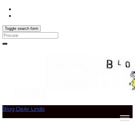
Toggle search form
Search
for:
Blog DeAr Lindo