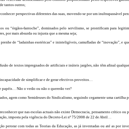
de tantos outros;
reconhecer perspectivas diferentes das suas, movendo-se por um inultrapassável p
gos ou
“órgãos-fantoche”, dominados pelo servilismo, se prontificam para legiti
es, por mais absurda ou injusta que a mesma seja;
nhe de “ladainhas esotéricas” e ininteligíveis, camufladas de “inovação”, e que 
usão de textos impregnados de artificiais e inúteis jargões, não têm afinal qualque
 incapacidade de simplificar e de gerar efectivos proveitos…
e papéis… Não o verão ou não o quererão ver?
tados, agem como Semideuses do Sindicalismo, seguindo cegamente uma cartilha polí
reconhecer que nas escolas actuais não existe Democracia, pensamento crítico ou 
lação, imposta pela vigência do Decreto-Lei nº 75/2008 de 22 de Abril…
o perorar com todas as Teorias da Educação, as já inventadas ou até as por inv