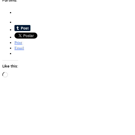
Partilha:
Print
Email
Like this:
Loading…