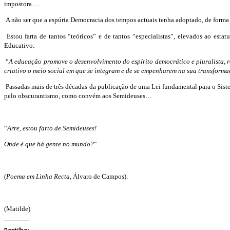
impostora…
A não ser que a espúria
Democracia dos tempos actuais tenha adoptado, de forma
Estou farta de tantos “teóricos” e de tantos “especialistas”, elevados ao es
Educativo:
“
A educação promove o desenvolvimento do espírito democrático e pluralista, re
criativo o meio social em que se integram e de se empenharem na sua transform
Passadas mais de três décadas da publicação de uma Lei fundamental para o Sist
pelo obscurantismo, como convém aos Semideuses…
“
Arre, estou farto de Semideuses!
Onde é que há gente no mundo?
“
(
Poema em Linha Recta
, Álvaro de Campos).
(Matilde)