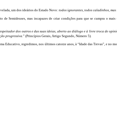
 velada, um dos ideários do Estado Novo:
todos ignorantes, todos caladinhos, mas 
tatuto de Semideuses, mas incapazes de criar condições para que se cumpra o ma
speitador dos outros e das suas ideias, aberto ao diálogo e à livre troca de opin
ação progressiva
.” (Princípios Gerais, Artigo Segundo, Número 5).
ema Educativo, regredimos, nos últimos catorze anos, à “Idade das Trevas”, e no 