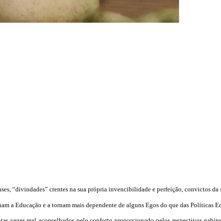
ses, “divindades” crentes na sua própria invencibilidade e perfeição, convictos da 
rnam a Educação e a tornam mais dependente de alguns Egos do que das Políticas E
as vezes mal aconselhados pelo conforto proporcionado pelos respectivos gabinet