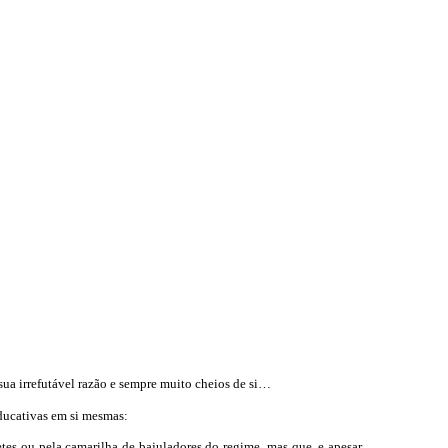
sua irrefutável razão e sempre muito cheios de si…
ducativas em si mesmas:
es ou pela camarilha de bajuladores do regime, mas que, e apesar