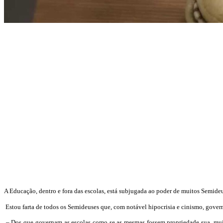
A Educação, dentro e fora das escolas, está subjugada ao poder de muitos Semideu
Estou farta de todos os Semideuses que, com notável hipocrisia e cinismo, gove
– Dos que governam as escolas como se as mesmas fossem propriedade sua, muit