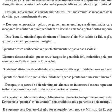
disso, dispõem da autoridade e do poder para decidir sobre o destino profissional 
– Dos que, nas escolas, se consideram “Astros-Rei”, mostrando-se incapazes de 
de vista, que normalmente é o seu;
– Dos que, empossados, pelos que governam as escolas, em determinados car
incapazes de contrariar qualquer ordem ou decisão emanada pelos doutos superior
– Dos “bem iluminados” que dominam a “doutrina” do Ministério da Educação, pre
quimérica
e pelo pensamento mágico…
Quantos desses conhecerão o que efectivamente se passa nas escolas?
Quantos desses saberão que os seus “rasgos de genialidade”, traduzidos pela prof
nem para os Profissionais de Educação?
“Cátedras” distantes da realidade, costumam significar prolixidade burocrática e
Quanta “inclusão” e quanta “flexibilidade” apenas plantadas num sem-número d
– Dos que, incapazes de defender imparcialmente os interesses dos seus represen
inábeis para suscitar credibilidade e aceitação consensual;
– Do maior Semideus de todos, o Ministro da Educação, incapaz de assumir e de 
Democracia “postiça” e “travestida”, sem credibilidade e pervertida pela manipu
E enquanto esse Decreto-Lei não for revogado, bem pode o Ministro da Educaçã