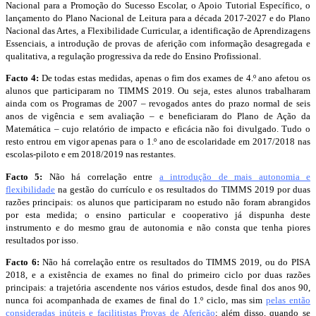
Nacional para a Promoção do Sucesso Escolar, o Apoio Tutorial Específico, o
lançamento do Plano Nacional de Leitura para a década 2017-2027 e do Plano
Nacional das Artes, a Flexibilidade Curricular, a identificação de Aprendizagens
Essenciais, a introdução de provas de aferição com informação desagregada e
qualitativa, a regulação progressiva da rede do Ensino Profissional.
Facto 4:
De todas estas medidas, apenas o fim dos exames de 4.º ano afetou os
alunos que participaram no TIMMS 2019. Ou seja, estes alunos trabalharam
ainda com os Programas de 2007 – revogados antes do prazo normal de seis
anos de vigência e sem avaliação – e beneficiaram do Plano de Ação da
Matemática – cujo relatório de impacto e eficácia não foi divulgado. Tudo o
resto entrou em vigor apenas para o 1.º ano de escolaridade em 2017/2018 nas
escolas-piloto e em 2018/2019 nas restantes.
Facto 5:
Não há correlação entre
a introdução de mais autonomia e
flexibilidade
na gestão do currículo e os resultados do TIMMS 2019 por duas
razões principais: os alunos que participaram no estudo não foram abrangidos
por esta medida; o ensino particular e cooperativo já dispunha deste
instrumento e do mesmo grau de autonomia e não consta que tenha piores
resultados por isso.
Facto 6:
Não há correlação entre os resultados do TIMMS 2019, ou do PISA
2018, e a existência de exames no final do primeiro ciclo por duas razões
principais: a trajetória ascendente nos vários estudos, desde final dos anos 90,
nunca foi acompanhada de exames de final do 1.º ciclo, mas sim
pelas então
consideradas inúteis e facilitistas Provas de Aferição
; além disso, quando se