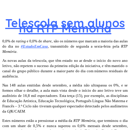
Telescola sem alunos
na RTP Memória
0,0% de
rating
e 0,0% de
share
, são os números que marcam a maioria das aulas
do dia no
#EstudoEmCasa
, transmitido de segunda a sexta-feira pela
RTP
Memória
.
As novas aulas da telescola, que têm estado no ar desde o início do novo ano
letivo, não repetem o sucesso da primeira edição da iniciativa, e têm mantido o
canal do grupo público durante a maior parte do dia com números residuais de
audiência.
Nas 148 aulas emitidas desde setembro, a média não ultrapassa os 0%, e se
formos olhar o detalhe, a aula mais vista desde o início do ano letivo teve um
auditório de 16,8 mil espectadores. Esta terça (15), por exemplo, as disciplinas
de Educação Artística, Educação Tecnológica, Português Língua Não Materna e
Francês – 3.º Ciclo não tiveram qualquer espectador detectado pelos audímetros
da
GfK/CAEM
.
Estes números estão a pressionar a média da
RTP Memória
, que terminou o dia
com um share de 0,5% e nunca superou os 0,6% mensais desde setembro,