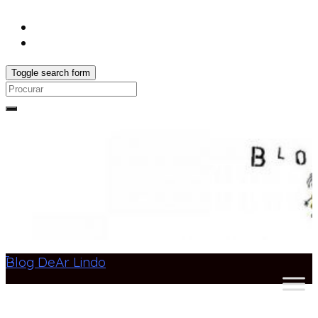
Toggle search form
Search
for:
Blog DeAr Lindo