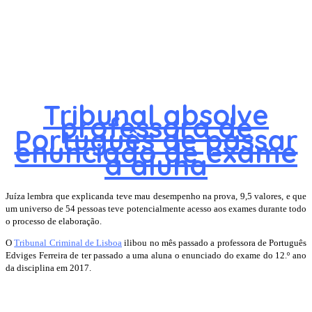
Tribunal absolve
professora de
Português de passar
enunciado de exame
a aluna
Juíza lembra que explicanda teve mau desempenho na prova, 9,5 valores, e que
um universo de 54 pessoas teve potencialmente acesso aos exames durante todo
o processo de elaboração.
O
Tribunal Criminal de Lisboa
ilibou no mês passado a professora de Português
Edviges Ferreira de ter passado a uma aluna o enunciado do exame do 12.º ano
da disciplina em 2017.