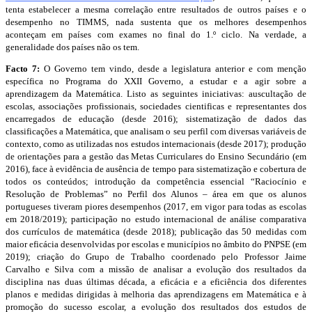
tenta estabelecer a mesma correlação entre resultados de outros países e o
desempenho no TIMMS, nada sustenta que os melhores desempenhos
aconteçam em países com exames no final do 1.º ciclo. Na verdade, a
generalidade dos países não os tem.
Facto 7:
O Governo tem vindo, desde a legislatura anterior e com menção
específica no Programa do XXII Governo, a estudar e a agir sobre a
aprendizagem da Matemática. Listo as seguintes iniciativas: auscultação de
escolas, associações profissionais, sociedades cientificas e representantes dos
encarregados de educação (desde 2016); sistematização de dados das
classificações a Matemática, que analisam o seu perfil com diversas variáveis de
contexto, como as utilizadas nos estudos internacionais (desde 2017); produção
de orientações para a gestão das Metas Curriculares do Ensino Secundário (em
2016), face à evidência de ausência de tempo para sistematização e cobertura de
todos os conteúdos; introdução da competência essencial “Raciocínio e
Resolução de Problemas” no Perfil dos Alunos – área em que os alunos
portugueses tiveram piores desempenhos (2017, em vigor para todas as escolas
em 2018/2019); participação no estudo internacional de análise comparativa
dos currículos de matemática (desde 2018); publicação das 50 medidas com
maior eficácia desenvolvidas por escolas e municípios no âmbito do PNPSE (em
2019); criação do Grupo de Trabalho coordenado pelo Professor Jaime
Carvalho e Silva com a missão de analisar a evolução dos resultados da
disciplina nas duas últimas década, a eficácia e a eficiência dos diferentes
planos e medidas dirigidas à melhoria das aprendizagens em Matemática e à
promoção do sucesso escolar, a evolução dos resultados dos estudos de