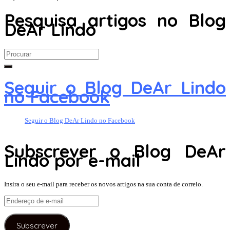
Pesquisa artigos no Blog
DeAr Lindo
Search
for:
Seguir o Blog DeAr Lindo
no Facebook
Seguir o Blog DeAr Lindo no Facebook
Subscrever o Blog DeAr
Lindo por e-mail
Insira o seu e-mail para receber os novos artigos na sua conta de correio.
Endereço
de
e-
Subscrever
mail