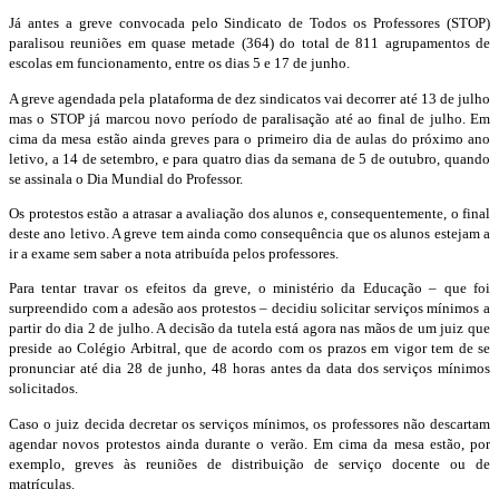
Já antes a greve convocada pelo Sindicato de Todos os Professores (STOP)
paralisou reuniões em quase metade (364) do total de 811 agrupamentos de
escolas em funcionamento, entre os dias 5 e 17 de junho.
A greve agendada pela plataforma de dez sindicatos vai decorrer até 13 de julho
mas o STOP já marcou novo período de paralisação até ao final de julho. Em
cima da mesa estão ainda greves para o primeiro dia de aulas do próximo ano
letivo, a 14 de setembro, e para quatro dias da semana de 5 de outubro, quando
se assinala o Dia Mundial do Professor.
Os protestos estão a atrasar a avaliação dos alunos e, consequentemente, o final
deste ano letivo. A greve tem ainda como consequência que os alunos estejam a
ir a exame sem saber a nota atribuída pelos professores.
Para tentar travar os efeitos da greve, o ministério da Educação – que foi
surpreendido com a adesão aos protestos – decidiu solicitar serviços mínimos a
partir do dia 2 de julho. A decisão da tutela está agora nas mãos de um juiz que
preside ao Colégio Arbitral, que de acordo com os prazos em vigor tem de se
pronunciar até dia 28 de junho, 48 horas antes da data dos serviços mínimos
solicitados.
Caso o juiz decida decretar os serviços mínimos, os professores não descartam
agendar novos protestos ainda durante o verão. Em cima da mesa estão, por
exemplo, greves às reuniões de distribuição de serviço docente ou de
matrículas.