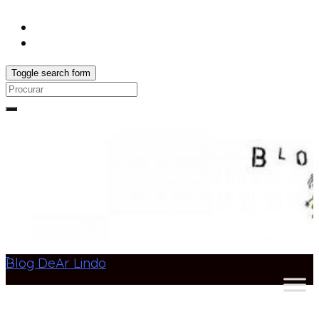
Toggle search form
Search
for:
Blog DeAr Lindo