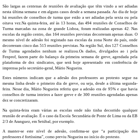
São largas as centenas de reuniões de avaliação que têm vindo a ser adiadas
nesta última semana e em alguns casos desde a semana passada. Ao dia de hoje
há reuniões de conselhos de turma que estão a ser adiadas pela sexta ou pela
oitava vez.Na quinta-feira, até às 13 horas, das 494 reuniões de Conselhos de
Turma marcadas na zona de grande Lisboa, foram realizadas apenas 42. Nas
escolas da região centro, das 164 reuniões previstas decorreram apenas duas. O
mesmo nível de adesão foi registado nas escolas da zona Norte do país, onde
decorreram cinco das 515 reuniões previstas. Na região Sul, dos 127 Conselhos
de Turma agendados nenhum se realizou.Os dados, divulgados ao i pela
Fenprof, fazem parte do balanço da primeira semana de greve, agendada pela
plataforma de dez sindicatos, que será hoje apresentado em conferência de
imprensa pelo secretário-geral, Mário Nogueira.
Estes números indicam que a adesão dos professores ao protesto segue na
mesma linha desde o primeiro dia de greve, ou seja, desde a última segunda-
feira. Nesse dia, Mário Nogueira referiu que a adesão era de 95% e que havia
conselhos de turma inteiros a fazer greve e de 300 reuniões agendadas apenas
dez se concretizaram.
Na quinta-feira eram várias as escolas onde não tinha decorrido qualquer
reunião de avaliação. É o caso da Escola Secundária de Ponte de Lima ou da EB
2/3 de Aranguez, em Setúbal, por exemplo.
A manter-se este nível de adesão, confirma-se que “a participação dos
professores é fortíssima”, como previu Nogueira no início do protesto.