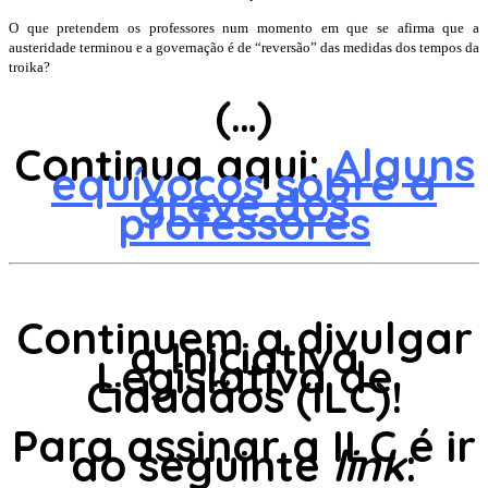
O que pretendem os professores num momento em que se afirma que a
austeridade terminou e a governação é de “reversão” das medidas dos tempos da
troika?
(…)
Continua aqui:
Alguns
equívocos sobre a
greve dos
professores
Continuem a divulgar
a Iniciativa
Legislativa de
Cidadãos (ILC)!
Para assinar a ILC é ir
ao seguinte
link
: