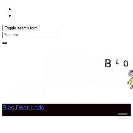
Toggle search form
Search
for:
Blog DeAr Lindo