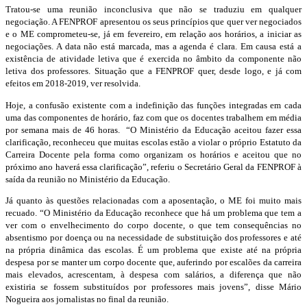
Tratou-se uma reunião inconclusiva que não se traduziu em qualquer
negociação. A FENPROF apresentou os seus princípios que quer ver negociados
e o ME comprometeu-se, já em fevereiro, em relação aos horários, a iniciar as
negociações. A data não está marcada, mas a agenda é clara. Em causa está a
existência de atividade letiva que é exercida no âmbito da componente não
letiva dos professores. Situação que a FENPROF quer, desde logo, e já com
efeitos em 2018-2019, ver resolvida.
Hoje, a confusão existente com a indefinição das funções integradas em cada
uma das componentes de horário, faz com que os docentes trabalhem em média
por semana mais de 46 horas. “O Ministério da Educação aceitou fazer essa
clarificação, reconheceu que muitas escolas estão a violar o próprio Estatuto da
Carreira Docente pela forma como organizam os horários e aceitou que no
próximo ano haverá essa clarificação”, referiu o Secretário Geral da FENPROF à
saída da reunião no Ministério da Educação.
Já quanto às questões relacionadas com a aposentação, o ME foi muito mais
recuado. “O Ministério da Educação reconhece que há um problema que tem a
ver com o envelhecimento do corpo docente, o que tem consequências no
absentismo por doença ou na necessidade de substituição dos professores e até
na própria dinâmica das escolas. É um problema que existe até na própria
despesa por se manter um corpo docente que, auferindo por escalões da carreira
mais elevados, acrescentam, à despesa com salários, a diferença que não
existiria se fossem substituídos por professores mais jovens”, disse Mário
Nogueira aos jornalistas no final da reunião.