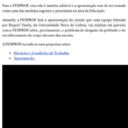
Para a FENPROF, esta não é matéria adiável e a aposentação tem de ser tomada
como uma das medidas urgentes e prioritárias na área da Educação.
Amanhã, a FENPROF fará a apresentação do estudo que uma equipa liderada
por Raquel Varela, da Universidade Nova de Lisboa, vai realizar em parceria
com a FENPROF sobre, precisamente, o problema do desgaste da profissão e do
envelhecimento do corpo docente das escolas.
A FENPROF recorda as suas propostas sobre:
Horários e Condições de Trabalho
Aposentação