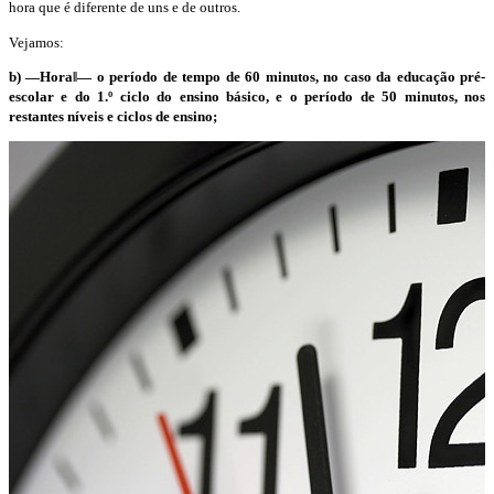
hora que é diferente de uns e de outros.
Vejamos:
b) ―Hora‖— o período de tempo de 60 minutos, no caso da educação pré-
escolar e do 1.º ciclo do ensino
básico, e o período de 50 minutos, nos
restantes níveis e ciclos de ensino;