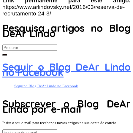
Link permanente para este artigo:
https://www.arlindovsky.net/2016/03/reserva-de-
recrutamento-24-3/
Pesquisa artigos no Blog
DeAr Lindo
Search
for:
Seguir o Blog DeAr Lindo
no Facebook
Seguir o Blog DeAr Lindo no Facebook
Subscrever o Blog DeAr
Lindo por e-mail
Insira o seu e-mail para receber os novos artigos na sua conta de correio.
Endereço