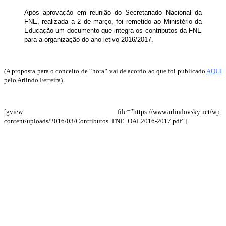
Após aprovação em reunião do Secretariado Nacional da
FNE, realizada a 2 de março, foi remetido ao Ministério da
Educação um documento que integra os contributos da FNE
para a organização do ano letivo 2016/2017.
(A proposta para o conceito de “hora” vai de acordo ao que foi publicado
AQUI
pelo Arlindo Ferreira)
[gview file=”https://www.arlindovsky.net/wp-
content/uploads/2016/03/Contributos_FNE_OAL2016-2017.pdf”]