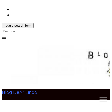
Toggle search form
Search
for:
Blog DeAr Lindo