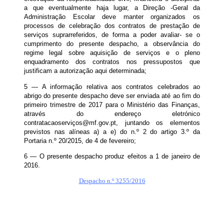
a que eventualmente haja lugar, a Direção -Geral da
Administração Escolar deve manter organizados os
processos de celebração dos contratos de prestação de
serviços suprarreferidos, de forma a poder avaliar- se o
cumprimento do presente despacho, a observância do
regime legal sobre aquisição de serviços e o pleno
enquadramento dos contratos nos pressupostos que
justificam a autorização aqui determinada;
5 — A informação relativa aos contratos celebrados ao
abrigo do presente despacho deve ser enviada até ao fim do
primeiro trimestre de 2017 para o Ministério das Finanças,
através do endereço eletrónico
contratacaoserviç
os@mf.gov.pt
, juntando os elementos
previstos nas alíneas a) a e) do n.º 2 do artigo 3.º da
Portaria n.º 20/2015, de 4 de fevereiro;
6 — O presente despacho produz efeitos a 1 de janeiro de
2016.
Despacho n.º 3255/2016