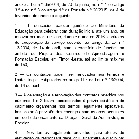
anexo à Lei n.º 35/2014, de 20 de junho, no n.º 4 do artigo
3.º e no n.º 3 do artigo 4.º da Portaria n.º 20/2015, de 4 de
fevereiro, determino o seguinte:
1 — É concedido parecer genérico ao Ministério da
Educação para celebrar com duração inicial até um ano, ou
renovar por mais um ano, durante o ano de 2016, contratos
de cooperação de serviço docente, ao abrigo da Lei n.º
13/2004, de 14 de abril, para o exercício de funções no
âmbito do Projeto dos Centros de Aprendizagem e
Formação Escolar, em Timor -Leste, até ao limite máximo
de 150;
2 — Os contratos podem ser renovados nos termos e
limites legais estipulados no artigo 11.º da Lei n.º 13/2004,
de 14 de abril;
3 — A celebração e a renovação dos contratos referidos nos
números 1 e 2 ficam condicionadas à prévia existência de
cabimento orçamental nos termos legalmente aplicáveis,
bem como à previsão dos encargos para os anos seguintes
em sede do orçamento da Direção -Geral da Administração
Escolar;
4 — Nos termos legalmente previstos, para efeitos de
efetivação da responsabilidade civil, financeira e disciplinar