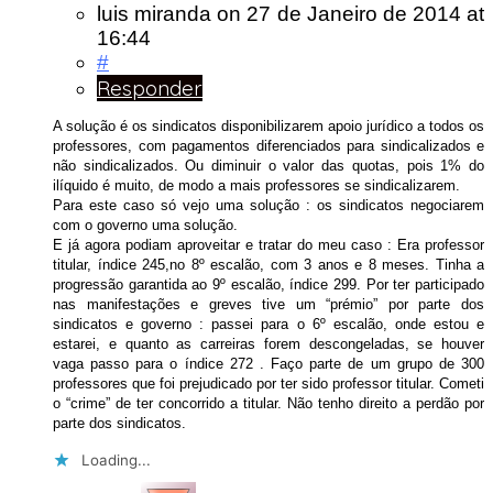
luis miranda
on
27 de Janeiro de 2014
at
16:44
#
Responder
A solução é os sindicatos disponibilizarem apoio jurídico a todos os
professores, com pagamentos diferenciados para sindicalizados e
não sindicalizados. Ou diminuir o valor das quotas, pois 1% do
ilíquido é muito, de modo a mais professores se sindicalizarem.
Para este caso só vejo uma solução : os sindicatos negociarem
com o governo uma solução.
E já agora podiam aproveitar e tratar do meu caso : Era professor
titular, índice 245,no 8º escalão, com 3 anos e 8 meses. Tinha a
progressão garantida ao 9º escalão, índice 299. Por ter participado
nas manifestações e greves tive um “prémio” por parte dos
sindicatos e governo : passei para o 6º escalão, onde estou e
estarei, e quanto as carreiras forem descongeladas, se houver
vaga passo para o índice 272 . Faço parte de um grupo de 300
professores que foi prejudicado por ter sido professor titular. Cometi
o “crime” de ter concorrido a titular. Não tenho direito a perdão por
parte dos sindicatos.
Loading...