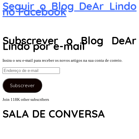
Seguir o Blog DeAr Lindo
no Facebook
Subscrever o Blog DeAr
Lindo por e-mail
Insira o seu e-mail para receber os novos artigos na sua conta de correio.
Endereço
de
e-
Subscrever
mail
Join 118K other subscribers
SALA DE CONVERSA