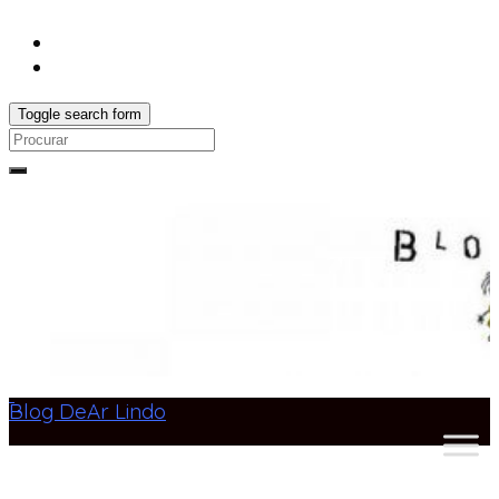
Toggle search form
Search
for:
Blog DeAr Lindo