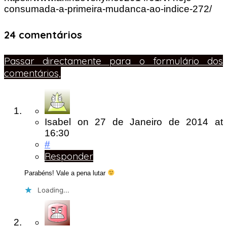
consumada-a-primeira-mudanca-ao-indice-272/
24 comentários
Passar directamente para o formulário dos
comentários,
Isabel
on
27 de Janeiro de 2014
at
16:30
#
Responder
Parabéns! Vale a pena lutar
Loading...