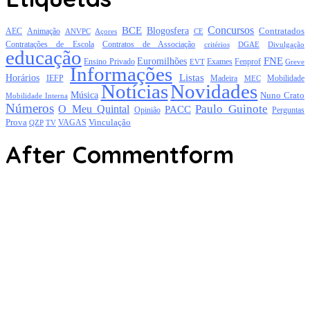
Concursos
BCE
Blogosfera
Contratados
AEC
Animação
Açores
CE
ANVPC
Contratações de Escola
Contratos de Associação
critérios
DGAE
Divulgação
educação
FNE
Euromilhões
Exames
Ensino Privado
EVT
Fenprof
Greve
Informações
Listas
Horários
Mobilidade
IEFP
Madeira
MEC
Notícias
Novidades
Música
Nuno Crato
Mobilidade Interna
Números
Paulo Guinote
O Meu Quintal
PACC
Opinião
Perguntas
Prova
Vinculação
TV
VAGAS
QZP
After Commentform