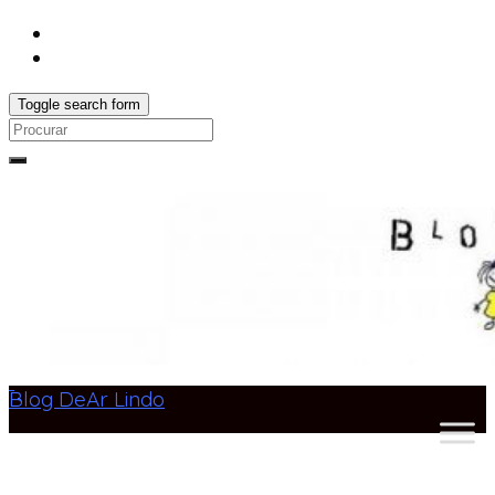
Toggle search form
Search
for:
Blog DeAr Lindo