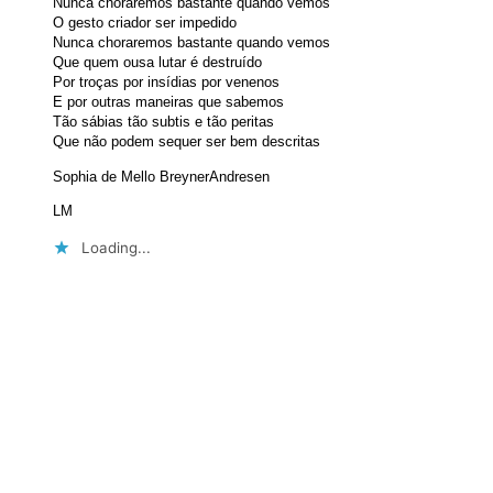
Nunca choraremos bastante quando vemos
O gesto criador ser impedido
Nunca choraremos bastante quando vemos
Que quem ousa lutar é destruído
Por troças por insídias por venenos
E por outras maneiras que sabemos
Tão sábias tão subtis e tão peritas
Que não podem sequer ser bem descritas
Sophia de Mello BreynerAndresen
LM
Loading...